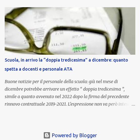
nell’area riservata della piattaforma, insieme alla mensilità
ordinaria di ottobre . Cos’è la retribuzione di risultato La
retribuzione di risultato rappresenta la parte variabile dello
stipendio dei dirigenti scolastici. Viene corrisposta per valorizzare
la qualità dell’attività svolta, la gestione delle risorse e il
raggiungimento degli obiettivi fissati dal Ministero dell’Istruzione
e del Merito (MIM) . Per l’anno scolastico 2023/2024, il MIM ha
completato la procedura di valutazione e trasmesso i dati a NoiPA,
Scuola, in arrivo la “doppia tredicesima” a dicembre: quanto
che ha poi disposto la liquidazione automatica in busta paga . Gli
spetta a docenti e personale ATA
importi e le trattenute L’importo medio lordo riconosciuto è di 6....
Buone notizie per il personale della scuola: già nel mese di
dicembre potrebbe arrivare un effetto “ doppia tredicesima ”,
simile a quanto avvenuto nel 2022 dopo la firma del precedente
rinnovo contrattuale 2019-2021. L’espressione non va però intesa in
senso letterale: non si tratta di due mensilità piene , ma di una
tredicesima regolare a cui si sommeranno gli arretrati contrattuali
dovuti al nuovo accordo per il comparto scuola . In pratica,
un’integrazione straordinaria che, pur non raggiungendo l’importo
Powered by Blogger