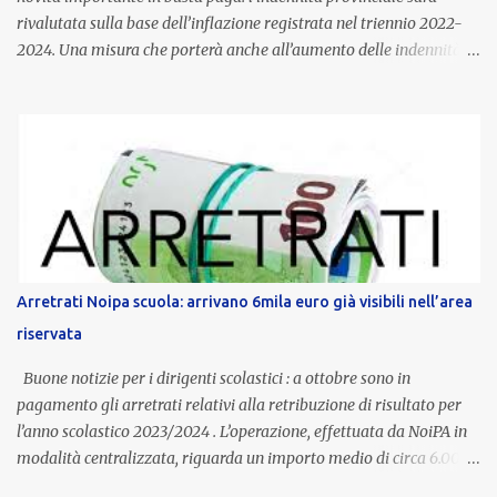
rivalutata sulla base dell’inflazione registrata nel triennio 2022-
2024. Una misura che porterà anche all’aumento delle indennità di
servizio, che per i docenti con un’anzianità compresa tra 9 e 20
anni potranno raggiungere fino a 1.002 euro lordi annui. Il nuovo
contratto provinciale introduce inoltre un congedo speciale
dedicato alle donne vittime di violenza di genere, in linea con la
normativa nazionale e con l’obiettivo di offrire maggiore tutela e
supporto in situazioni delicate. L’indennità provinciale per i docenti
è un unicum in Italia: si tratta di una misura esclusiva della
Provincia autonoma di Bolzano, che integra in maniera stabile lo
stipendio nazionale grazie alle prerogative garantite
Arretrati Noipa scuola: arrivano 6mila euro già visibili nell’area
dall’autonomia locale. Non è un bonus temporaneo né un
riservata
compenso accessorio, ma una voce strutturale di retribuzione,
aggiornata periodicamente in base al cost...
Buone notizie per i dirigenti scolastici : a ottobre sono in
pagamento gli arretrati relativi alla retribuzione di risultato per
l’anno scolastico 2023/2024 . L’operazione, effettuata da NoiPA in
modalità centralizzata, riguarda un importo medio di circa 6.000
euro lordi , pari a 3.650 euro netti . Le somme risultano già visibili