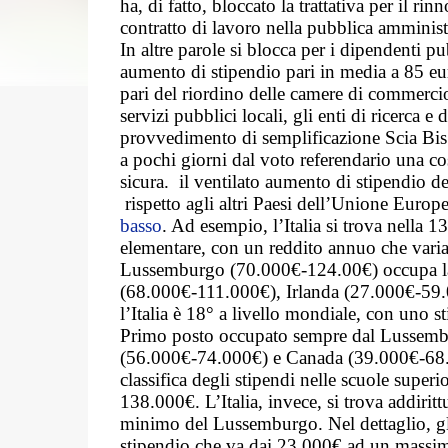
ha, di fatto, bloccato la trattativa per il rin
contratto di lavoro nella pubblica amminist
In altre parole si blocca per i dipendenti pu
aumento di stipendio pari in media a 85 eur
pari del riordino delle camere di commercio
servizi pubblici locali, gli enti di ricerca e d
provvedimento di semplificazione Scia Bis
a pochi giorni dal voto referendario una co
sicura.
il ventilato aumento di stipendio d
rispetto agli altri Paesi dell’Unione Europ
basso
. Ad esempio, l’Italia si trova nella 13
elementare, con un reddito annuo che var
Lussemburgo (70.000€-124.00€) occupa la 
(68.000€-111.000€), Irlanda (27.000€-59.
l’Italia è 18° a livello mondiale, con uno
Primo posto occupato sempre dal Lussemb
(56.000€-74.000€) e Canada (39.000€-68.0
classifica degli stipendi nelle scuole supe
138.000€. L’Italia, invece, si trova addirit
minimo del Lussemburgo. Nel dettaglio, gli
stipendio che va dai 23.000€ ad un massi