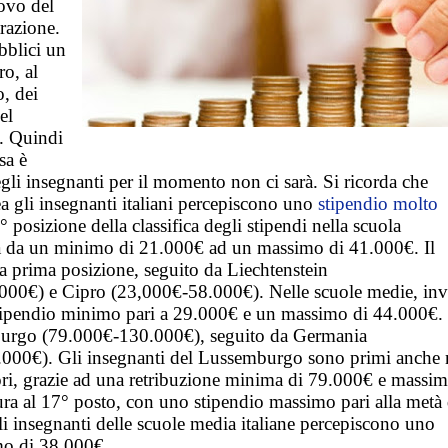
novo del
razione.
bblici un
o, al
, dei
el
. Quindi
sa è
egli insegnanti per il momento non ci sarà. Si ricorda che
ea gli insegnanti italiani percepiscono uno
stipendio molto
° posizione della classifica degli stipendi nella scuola
ia da un minimo di 21.000€ ad un massimo di 41.000€. Il
prima posizione, seguito da Liechtenstein
000€) e Cipro (23,000€-58.000€). Nelle scuole medie, inv
 stipendio minimo pari a 29.000€ e un massimo di 44.000€.
urgo (79.000€-130.000€), seguito da Germania
00€). Gli insegnanti del Lussemburgo sono primi anche n
riori, grazie ad una retribuzione minima di 79.000€ e massim
tura al 17° posto, con uno stipendio massimo pari alla metà 
 insegnanti delle scuole media italiane percepiscono uno
mo di 38.000€.