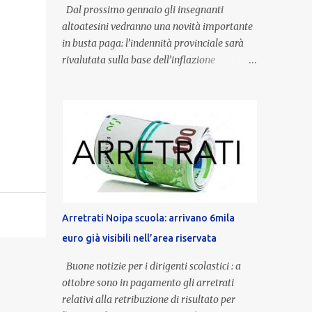
Dal prossimo gennaio gli insegnanti
altoatesini vedranno una novità importante
in busta paga: l’indennità provinciale sarà
rivalutata sulla base dell’inflazione
registrata nel triennio 2022-2024. Una
misura che porterà anche all’aumento delle
indennità di servizio, che per i docenti con
un’anzianità compresa tra 9 e 20 anni
potranno raggiungere fino a 1.002 euro lordi
annui. Il nuovo contratto provinciale
introduce inoltre un congedo speciale
dedicato alle donne vittime di violenza di
genere, in linea con la normativa nazionale e
Arretrati Noipa scuola: arrivano 6mila
con l’obiettivo di offrire maggiore tutela e
euro già visibili nell’area riservata
supporto in situazioni delicate. L’indennità
provinciale per i docenti è un unicum in
Buone notizie per i dirigenti scolastici : a
Italia: si tratta di una misura esclusiva della
ottobre sono in pagamento gli arretrati
Provincia autonoma di Bolzano, che integra
relativi alla retribuzione di risultato per
in maniera stabile lo stipendio nazionale