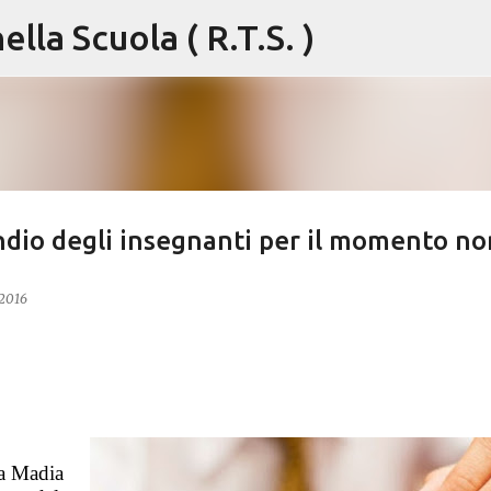
lla Scuola ( R.T.S. )
Passa ai contenuti principali
endio degli insegnanti per il momento no
 2016
ma Madia