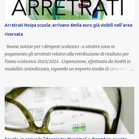
è un unicum in Italia: si tratta di una misura esclusiva della
Provincia autonoma di Bolzano, che integra in maniera stabile lo
stipendio nazionale grazie alle prerogative garantite
Arretrati Noipa scuola: arrivano 6mila euro già visibili nell’area
dall’autonomia locale. Non è un bonus temporaneo né un
riservata
compenso accessorio, ma una voce strutturale di retribuzione,
aggiornata periodicamente in base al cost...
Buone notizie per i dirigenti scolastici : a ottobre sono in
pagamento gli arretrati relativi alla retribuzione di risultato per
l’anno scolastico 2023/2024 . L’operazione, effettuata da NoiPA in
modalità centralizzata, riguarda un importo medio di circa 6.000
euro lordi , pari a 3.650 euro netti . Le somme risultano già visibili
nell’area riservata della piattaforma, insieme alla mensilità
ordinaria di ottobre . Cos’è la retribuzione di risultato La
retribuzione di risultato rappresenta la parte variabile dello
stipendio dei dirigenti scolastici. Viene corrisposta per valorizzare
la qualità dell’attività svolta, la gestione delle risorse e il
raggiungimento degli obiettivi fissati dal Ministero dell’Istruzione
e del Merito (MIM) . Per l’anno scolastico 2023/2024, il MIM ha
completato la procedura di valutazione e trasmesso i dati a NoiPA,