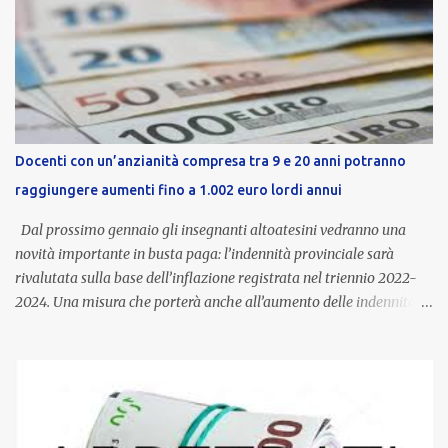
Docenti con un’anzianità compresa tra 9 e 20 anni potranno
raggiungere aumenti fino a 1.002 euro lordi annui
Dal prossimo gennaio gli insegnanti altoatesini vedranno una
novità importante in busta paga: l’indennità provinciale sarà
rivalutata sulla base dell’inflazione registrata nel triennio 2022-
2024. Una misura che porterà anche all’aumento delle indennità di
servizio, che per i docenti con un’anzianità compresa tra 9 e 20
anni potranno raggiungere fino a 1.002 euro lordi annui. Il nuovo
contratto provinciale introduce inoltre un congedo speciale
dedicato alle donne vittime di violenza di genere, in linea con la
normativa nazionale e con l’obiettivo di offrire maggiore tutela e
supporto in situazioni delicate. L’indennità provinciale per i docenti