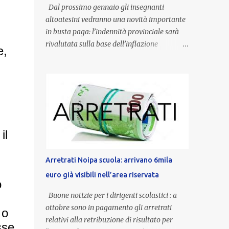
Dal prossimo gennaio gli insegnanti
altoatesini vedranno una novità importante
in busta paga: l’indennità provinciale sarà
rivalutata sulla base dell’inflazione
e,
registrata nel triennio 2022-2024. Una
misura che porterà anche all’aumento delle
indennità di servizio, che per i docenti con
un’anzianità compresa tra 9 e 20 anni
potranno raggiungere fino a 1.002 euro lordi
annui. Il nuovo contratto provinciale
introduce inoltre un congedo speciale
il
dedicato alle donne vittime di violenza di
genere, in linea con la normativa nazionale e
Arretrati Noipa scuola: arrivano 6mila
con l’obiettivo di offrire maggiore tutela e
euro già visibili nell’area riservata
supporto in situazioni delicate. L’indennità
o
provinciale per i docenti è un unicum in
Buone notizie per i dirigenti scolastici : a
Italia: si tratta di una misura esclusiva della
ottobre sono in pagamento gli arretrati
 o
Provincia autonoma di Bolzano, che integra
relativi alla retribuzione di risultato per
sse
in maniera stabile lo stipendio nazionale