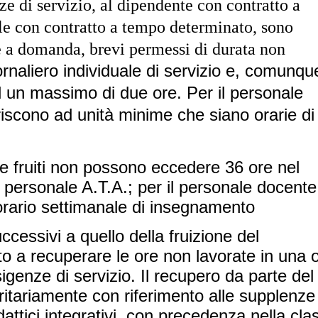
e di servizio, al dipendente con contratto a
le con contratto a tempo determinato, sono
 e a domanda, brevi permessi di durata non
ornaliero individuale di servizio e, comunqu
d un massimo di due ore. Per il personale
eriscono ad unità minime che siano orarie di
 fruiti non possono eccedere 36 ore nel
l personale A.T.A.; per il personale docente 
 orario settimanale di insegnamento
ccessivi a quello della fruizione del
o a recuperare le ore non lavorate in una 
sigenze di servizio. Il recupero da parte del
itariamente con riferimento alle supplenze
dattici integrativi, con precedenza nella cla