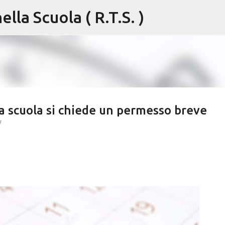
lla Scuola ( R.T.S. )
Passa ai contenuti principali
a scuola si chiede un permesso breve
7