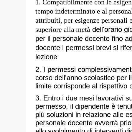
1. Compatibilmente con le esigenz
tempo indeterminato e al persona
attribuiti, per esigenze personali
dell'orario gi
superiore alla metà
per il personale docente fino a
docente i permessi brevi si rif
lezione
2. I permessi complessivamente
corso dell'anno scolastico per i
limite corrisponde al rispettivo
3. Entro i due mesi lavorativi su
permesso, il dipendente è tenut
più soluzioni in relazione alle e
personale docente avverrà prior
allo svolgimento di interventi di