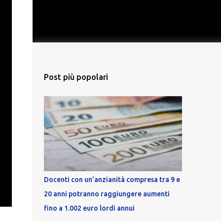
Post più popolari
Docenti con un’anzianità compresa tra 9 e
20 anni potranno raggiungere aumenti
fino a 1.002 euro lordi annui