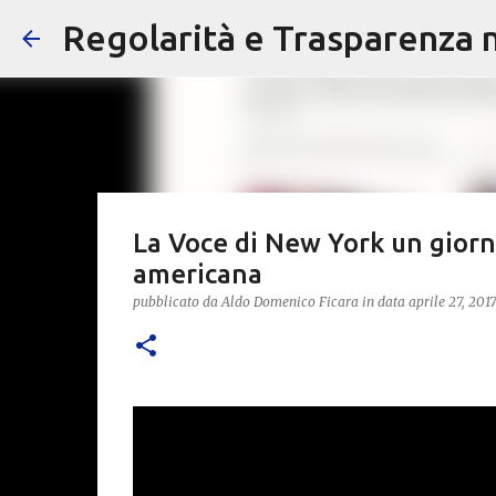
Regolarità e Trasparenza ne
La Voce di New York un giorna
americana
pubblicato da
Aldo Domenico Ficara
in data
aprile 27, 2017