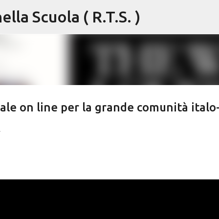
lla Scuola ( R.T.S. )
Passa ai contenuti principali
le on line per la grande comunità italo