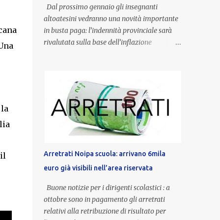
Dal prossimo gennaio gli insegnanti
altoatesini vedranno una novità importante
icana
in busta paga: l’indennità provinciale sarà
rivalutata sulla base dell’inflazione
 Una
registrata nel triennio 2022-2024. Una
misura che porterà anche all’aumento delle
indennità di servizio, che per i docenti con
un’anzianità compresa tra 9 e 20 anni
potranno raggiungere fino a 1.002 euro lordi
 la
annui. Il nuovo contratto provinciale
lia
introduce inoltre un congedo speciale
dedicato alle donne vittime di violenza di
genere, in linea con la normativa nazionale e
Arretrati Noipa scuola: arrivano 6mila
il
con l’obiettivo di offrire maggiore tutela e
euro già visibili nell’area riservata
supporto in situazioni delicate. L’indennità
provinciale per i docenti è un unicum in
Buone notizie per i dirigenti scolastici : a
Italia: si tratta di una misura esclusiva della
ottobre sono in pagamento gli arretrati
Provincia autonoma di Bolzano, che integra
relativi alla retribuzione di risultato per
in maniera stabile lo stipendio nazionale