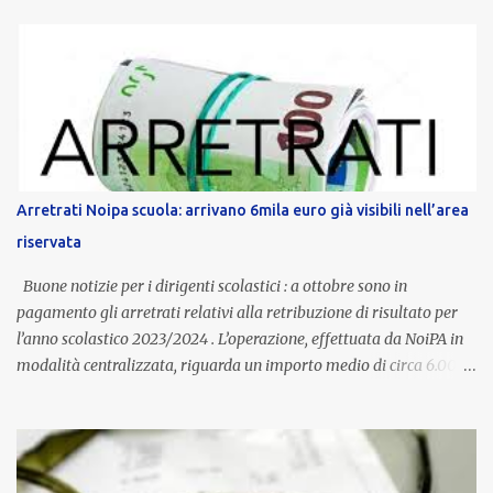
anni potranno raggiungere fino a 1.002 euro lordi annui. Il nuovo
contratto provinciale introduce inoltre un congedo speciale
dedicato alle donne vittime di violenza di genere, in linea con la
normativa nazionale e con l’obiettivo di offrire maggiore tutela e
supporto in situazioni delicate. L’indennità provinciale per i docenti
è un unicum in Italia: si tratta di una misura esclusiva della
Provincia autonoma di Bolzano, che integra in maniera stabile lo
stipendio nazionale grazie alle prerogative garantite
Arretrati Noipa scuola: arrivano 6mila euro già visibili nell’area
dall’autonomia locale. Non è un bonus temporaneo né un
riservata
compenso accessorio, ma una voce strutturale di retribuzione,
aggiornata periodicamente in base al cost...
Buone notizie per i dirigenti scolastici : a ottobre sono in
pagamento gli arretrati relativi alla retribuzione di risultato per
l’anno scolastico 2023/2024 . L’operazione, effettuata da NoiPA in
modalità centralizzata, riguarda un importo medio di circa 6.000
euro lordi , pari a 3.650 euro netti . Le somme risultano già visibili
nell’area riservata della piattaforma, insieme alla mensilità
ordinaria di ottobre . Cos’è la retribuzione di risultato La
retribuzione di risultato rappresenta la parte variabile dello