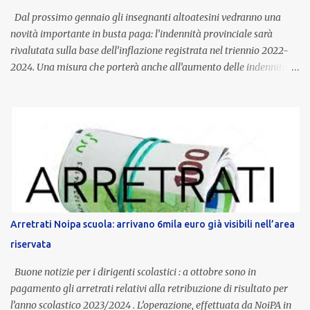
Dal prossimo gennaio gli insegnanti altoatesini vedranno una
novità importante in busta paga: l’indennità provinciale sarà
rivalutata sulla base dell’inflazione registrata nel triennio 2022-
2024. Una misura che porterà anche all’aumento delle indennità di
servizio, che per i docenti con un’anzianità compresa tra 9 e 20
anni potranno raggiungere fino a 1.002 euro lordi annui. Il nuovo
contratto provinciale introduce inoltre un congedo speciale
dedicato alle donne vittime di violenza di genere, in linea con la
normativa nazionale e con l’obiettivo di offrire maggiore tutela e
supporto in situazioni delicate. L’indennità provinciale per i docenti
è un unicum in Italia: si tratta di una misura esclusiva della
Provincia autonoma di Bolzano, che integra in maniera stabile lo
stipendio nazionale grazie alle prerogative garantite
Arretrati Noipa scuola: arrivano 6mila euro già visibili nell’area
dall’autonomia locale. Non è un bonus temporaneo né un
riservata
compenso accessorio, ma una voce strutturale di retribuzione,
aggiornata periodicamente in base al cost...
Buone notizie per i dirigenti scolastici : a ottobre sono in
pagamento gli arretrati relativi alla retribuzione di risultato per
l’anno scolastico 2023/2024 . L’operazione, effettuata da NoiPA in