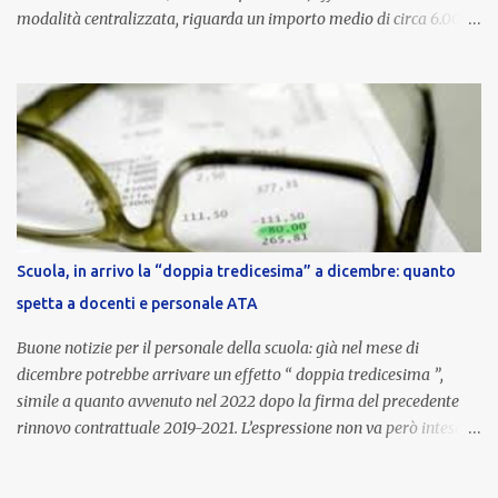
modalità centralizzata, riguarda un importo medio di circa 6.000
euro lordi , pari a 3.650 euro netti . Le somme risultano già visibili
nell’area riservata della piattaforma, insieme alla mensilità
ordinaria di ottobre . Cos’è la retribuzione di risultato La
retribuzione di risultato rappresenta la parte variabile dello
stipendio dei dirigenti scolastici. Viene corrisposta per valorizzare
la qualità dell’attività svolta, la gestione delle risorse e il
raggiungimento degli obiettivi fissati dal Ministero dell’Istruzione
e del Merito (MIM) . Per l’anno scolastico 2023/2024, il MIM ha
completato la procedura di valutazione e trasmesso i dati a NoiPA,
Scuola, in arrivo la “doppia tredicesima” a dicembre: quanto
che ha poi disposto la liquidazione automatica in busta paga . Gli
spetta a docenti e personale ATA
importi e le trattenute L’importo medio lordo riconosciuto è di 6....
Buone notizie per il personale della scuola: già nel mese di
dicembre potrebbe arrivare un effetto “ doppia tredicesima ”,
simile a quanto avvenuto nel 2022 dopo la firma del precedente
rinnovo contrattuale 2019-2021. L’espressione non va però intesa in
senso letterale: non si tratta di due mensilità piene , ma di una
tredicesima regolare a cui si sommeranno gli arretrati contrattuali