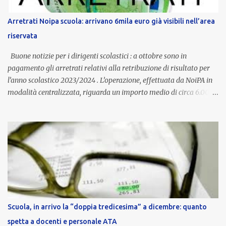
Provincia autonoma di Bolzano, che integra in maniera stabile lo
stipendio nazionale grazie alle prerogative garantite
Arretrati Noipa scuola: arrivano 6mila euro già visibili nell’area
dall’autonomia locale. Non è un bonus temporaneo né un
riservata
compenso accessorio, ma una voce strutturale di retribuzione,
aggiornata periodicamente in base al cost...
Buone notizie per i dirigenti scolastici : a ottobre sono in
pagamento gli arretrati relativi alla retribuzione di risultato per
l’anno scolastico 2023/2024 . L’operazione, effettuata da NoiPA in
modalità centralizzata, riguarda un importo medio di circa 6.000
euro lordi , pari a 3.650 euro netti . Le somme risultano già visibili
nell’area riservata della piattaforma, insieme alla mensilità
ordinaria di ottobre . Cos’è la retribuzione di risultato La
retribuzione di risultato rappresenta la parte variabile dello
stipendio dei dirigenti scolastici. Viene corrisposta per valorizzare
la qualità dell’attività svolta, la gestione delle risorse e il
raggiungimento degli obiettivi fissati dal Ministero dell’Istruzione
e del Merito (MIM) . Per l’anno scolastico 2023/2024, il MIM ha
completato la procedura di valutazione e trasmesso i dati a NoiPA,
Scuola, in arrivo la “doppia tredicesima” a dicembre: quanto
che ha poi disposto la liquidazione automatica in busta paga . Gli
spetta a docenti e personale ATA
importi e le trattenute L’importo medio lordo riconosciuto è di 6....