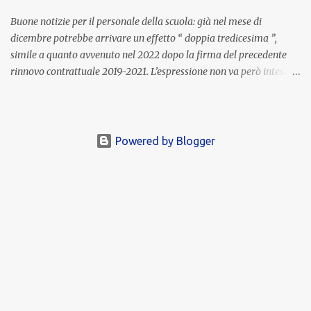
Buone notizie per il personale della scuola: già nel mese di
dicembre potrebbe arrivare un effetto “ doppia tredicesima ”,
simile a quanto avvenuto nel 2022 dopo la firma del precedente
rinnovo contrattuale 2019-2021. L’espressione non va però intesa in
senso letterale: non si tratta di due mensilità piene , ma di una
tredicesima regolare a cui si sommeranno gli arretrati contrattuali
dovuti al nuovo accordo per il comparto scuola . In pratica,
un’integrazione straordinaria che, pur non raggiungendo l’importo
Powered by Blogger
di una seconda tredicesima, garantirà un sostegno economico
importante per milioni di lavoratori, in un periodo ancora segnato
dall’inflazione. Gli importi previsti Le cifre variano a seconda della
qualifica e del profilo professionale. In base alle prime stime:
Collaboratori scolastici : circa 850 euro netti di arretrati; Docenti :
in media 1.200 euro netti ; DSGA (Direttori dei Servizi Generali e
Amministrativi): fino a 1.700 euro netti . Si tratta di impor...