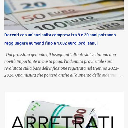
Docenti con un’anzianità compresa tra 9 e 20 anni potranno
raggiungere aumenti fino a 1.002 euro lordi annui
Dal prossimo gennaio gli insegnanti altoatesini vedranno una
novità importante in busta paga: l’indennità provinciale sarà
rivalutata sulla base dell’inflazione registrata nel triennio 2022-
2024. Una misura che porterà anche all’aumento delle indennità di
servizio, che per i docenti con un’anzianità compresa tra 9 e 20
anni potranno raggiungere fino a 1.002 euro lordi annui. Il nuovo
contratto provinciale introduce inoltre un congedo speciale
dedicato alle donne vittime di violenza di genere, in linea con la
normativa nazionale e con l’obiettivo di offrire maggiore tutela e
supporto in situazioni delicate. L’indennità provinciale per i docenti
è un unicum in Italia: si tratta di una misura esclusiva della