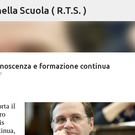
lla Scuola ( R.T.S. )
Passa ai contenuti principali
 conoscenza e formazione continua
7
rta il
ro
is
tinua,