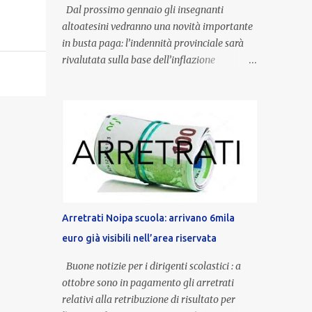
Dal prossimo gennaio gli insegnanti
altoatesini vedranno una novità importante
in busta paga: l’indennità provinciale sarà
rivalutata sulla base dell’inflazione
registrata nel triennio 2022-2024. Una
misura che porterà anche all’aumento delle
indennità di servizio, che per i docenti con
un’anzianità compresa tra 9 e 20 anni
potranno raggiungere fino a 1.002 euro lordi
annui. Il nuovo contratto provinciale
introduce inoltre un congedo speciale
dedicato alle donne vittime di violenza di
genere, in linea con la normativa nazionale e
Arretrati Noipa scuola: arrivano 6mila
con l’obiettivo di offrire maggiore tutela e
euro già visibili nell’area riservata
supporto in situazioni delicate. L’indennità
provinciale per i docenti è un unicum in
Buone notizie per i dirigenti scolastici : a
Italia: si tratta di una misura esclusiva della
ottobre sono in pagamento gli arretrati
Provincia autonoma di Bolzano, che integra
relativi alla retribuzione di risultato per
in maniera stabile lo stipendio nazionale