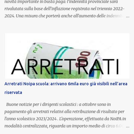
novità importante in busta paga: l’indennità provinciale sarà
rivalutata sulla base dell’inflazione registrata nel triennio 2022-
2024. Una misura che porterà anche all’aumento delle indennità di
servizio, che per i docenti con un’anzianità compresa tra 9 e 20
anni potranno raggiungere fino a 1.002 euro lordi annui. Il nuovo
contratto provinciale introduce inoltre un congedo speciale
dedicato alle donne vittime di violenza di genere, in linea con la
normativa nazionale e con l’obiettivo di offrire maggiore tutela e
supporto in situazioni delicate. L’indennità provinciale per i docenti
è un unicum in Italia: si tratta di una misura esclusiva della
Provincia autonoma di Bolzano, che integra in maniera stabile lo
stipendio nazionale grazie alle prerogative garantite
Arretrati Noipa scuola: arrivano 6mila euro già visibili nell’area
dall’autonomia locale. Non è un bonus temporaneo né un
riservata
compenso accessorio, ma una voce strutturale di retribuzione,
aggiornata periodicamente in base al cost...
Buone notizie per i dirigenti scolastici : a ottobre sono in
pagamento gli arretrati relativi alla retribuzione di risultato per
l’anno scolastico 2023/2024 . L’operazione, effettuata da NoiPA in
modalità centralizzata, riguarda un importo medio di circa 6.000
euro lordi , pari a 3.650 euro netti . Le somme risultano già visibili