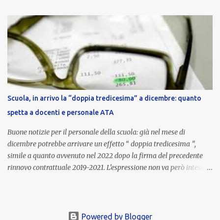
nell’area riservata della piattaforma, insieme alla mensilità
ordinaria di ottobre . Cos’è la retribuzione di risultato La
retribuzione di risultato rappresenta la parte variabile dello
stipendio dei dirigenti scolastici. Viene corrisposta per valorizzare
la qualità dell’attività svolta, la gestione delle risorse e il
raggiungimento degli obiettivi fissati dal Ministero dell’Istruzione
e del Merito (MIM) . Per l’anno scolastico 2023/2024, il MIM ha
completato la procedura di valutazione e trasmesso i dati a NoiPA,
Scuola, in arrivo la “doppia tredicesima” a dicembre: quanto
che ha poi disposto la liquidazione automatica in busta paga . Gli
spetta a docenti e personale ATA
importi e le trattenute L’importo medio lordo riconosciuto è di 6....
Buone notizie per il personale della scuola: già nel mese di
dicembre potrebbe arrivare un effetto “ doppia tredicesima ”,
simile a quanto avvenuto nel 2022 dopo la firma del precedente
rinnovo contrattuale 2019-2021. L’espressione non va però intesa in
senso letterale: non si tratta di due mensilità piene , ma di una
tredicesima regolare a cui si sommeranno gli arretrati contrattuali
dovuti al nuovo accordo per il comparto scuola . In pratica,
un’integrazione straordinaria che, pur non raggiungendo l’importo
Powered by Blogger