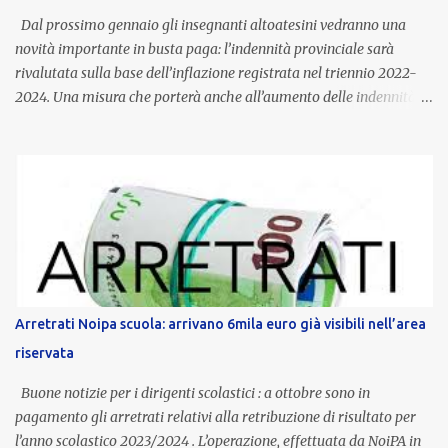
Dal prossimo gennaio gli insegnanti altoatesini vedranno una
novità importante in busta paga: l’indennità provinciale sarà
rivalutata sulla base dell’inflazione registrata nel triennio 2022-
2024. Una misura che porterà anche all’aumento delle indennità di
servizio, che per i docenti con un’anzianità compresa tra 9 e 20
anni potranno raggiungere fino a 1.002 euro lordi annui. Il nuovo
contratto provinciale introduce inoltre un congedo speciale
dedicato alle donne vittime di violenza di genere, in linea con la
normativa nazionale e con l’obiettivo di offrire maggiore tutela e
supporto in situazioni delicate. L’indennità provinciale per i docenti
è un unicum in Italia: si tratta di una misura esclusiva della
Provincia autonoma di Bolzano, che integra in maniera stabile lo
stipendio nazionale grazie alle prerogative garantite
Arretrati Noipa scuola: arrivano 6mila euro già visibili nell’area
dall’autonomia locale. Non è un bonus temporaneo né un
riservata
compenso accessorio, ma una voce strutturale di retribuzione,
aggiornata periodicamente in base al cost...
Buone notizie per i dirigenti scolastici : a ottobre sono in
pagamento gli arretrati relativi alla retribuzione di risultato per
l’anno scolastico 2023/2024 . L’operazione, effettuata da NoiPA in