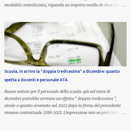
modalità centralizzata, riguarda un importo medio di circa 6.000
euro lordi , pari a 3.650 euro netti . Le somme risultano già visibili
nell’area riservata della piattaforma, insieme alla mensilità
ordinaria di ottobre . Cos’è la retribuzione di risultato La
retribuzione di risultato rappresenta la parte variabile dello
stipendio dei dirigenti scolastici. Viene corrisposta per valorizzare
la qualità dell’attività svolta, la gestione delle risorse e il
raggiungimento degli obiettivi fissati dal Ministero dell’Istruzione
e del Merito (MIM) . Per l’anno scolastico 2023/2024, il MIM ha
completato la procedura di valutazione e trasmesso i dati a NoiPA,
Scuola, in arrivo la “doppia tredicesima” a dicembre: quanto
che ha poi disposto la liquidazione automatica in busta paga . Gli
spetta a docenti e personale ATA
importi e le trattenute L’importo medio lordo riconosciuto è di 6....
Buone notizie per il personale della scuola: già nel mese di
dicembre potrebbe arrivare un effetto “ doppia tredicesima ”,
simile a quanto avvenuto nel 2022 dopo la firma del precedente
rinnovo contrattuale 2019-2021. L’espressione non va però intesa in
senso letterale: non si tratta di due mensilità piene , ma di una
tredicesima regolare a cui si sommeranno gli arretrati contrattuali