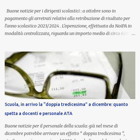
compenso accessorio, ma una voce strutturale di retribuzione,
aggiornata periodicamente in base al cost...
Buone notizie per i dirigenti scolastici : a ottobre sono in
pagamento gli arretrati relativi alla retribuzione di risultato per
l’anno scolastico 2023/2024 . L’operazione, effettuata da NoiPA in
modalità centralizzata, riguarda un importo medio di circa 6.000
euro lordi , pari a 3.650 euro netti . Le somme risultano già visibili
nell’area riservata della piattaforma, insieme alla mensilità
ordinaria di ottobre . Cos’è la retribuzione di risultato La
retribuzione di risultato rappresenta la parte variabile dello
stipendio dei dirigenti scolastici. Viene corrisposta per valorizzare
la qualità dell’attività svolta, la gestione delle risorse e il
raggiungimento degli obiettivi fissati dal Ministero dell’Istruzione
e del Merito (MIM) . Per l’anno scolastico 2023/2024, il MIM ha
completato la procedura di valutazione e trasmesso i dati a NoiPA,
Scuola, in arrivo la “doppia tredicesima” a dicembre: quanto
che ha poi disposto la liquidazione automatica in busta paga . Gli
spetta a docenti e personale ATA
importi e le trattenute L’importo medio lordo riconosciuto è di 6....
Buone notizie per il personale della scuola: già nel mese di
dicembre potrebbe arrivare un effetto “ doppia tredicesima ”,