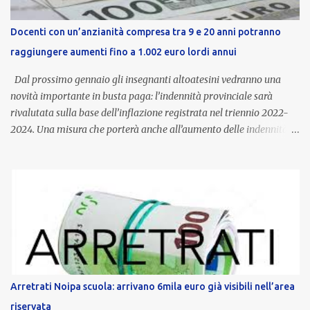
Docenti con un’anzianità compresa tra 9 e 20 anni potranno
raggiungere aumenti fino a 1.002 euro lordi annui
Dal prossimo gennaio gli insegnanti altoatesini vedranno una
novità importante in busta paga: l’indennità provinciale sarà
rivalutata sulla base dell’inflazione registrata nel triennio 2022-
2024. Una misura che porterà anche all’aumento delle indennità di
servizio, che per i docenti con un’anzianità compresa tra 9 e 20
anni potranno raggiungere fino a 1.002 euro lordi annui. Il nuovo
contratto provinciale introduce inoltre un congedo speciale
dedicato alle donne vittime di violenza di genere, in linea con la
normativa nazionale e con l’obiettivo di offrire maggiore tutela e
supporto in situazioni delicate. L’indennità provinciale per i docenti
è un unicum in Italia: si tratta di una misura esclusiva della
Provincia autonoma di Bolzano, che integra in maniera stabile lo
stipendio nazionale grazie alle prerogative garantite
Arretrati Noipa scuola: arrivano 6mila euro già visibili nell’area
dall’autonomia locale. Non è un bonus temporaneo né un
riservata