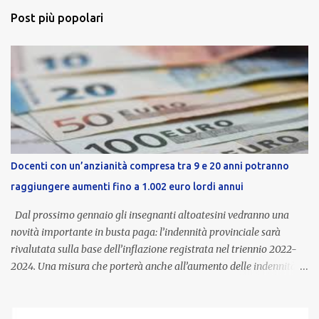
Post più popolari
Docenti con un’anzianità compresa tra 9 e 20 anni potranno
raggiungere aumenti fino a 1.002 euro lordi annui
Dal prossimo gennaio gli insegnanti altoatesini vedranno una
novità importante in busta paga: l’indennità provinciale sarà
rivalutata sulla base dell’inflazione registrata nel triennio 2022-
2024. Una misura che porterà anche all’aumento delle indennità di
servizio, che per i docenti con un’anzianità compresa tra 9 e 20
anni potranno raggiungere fino a 1.002 euro lordi annui. Il nuovo
contratto provinciale introduce inoltre un congedo speciale