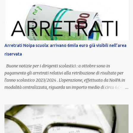
dedicato alle donne vittime di violenza di genere, in linea con la
normativa nazionale e con l’obiettivo di offrire maggiore tutela e
supporto in situazioni delicate. L’indennità provinciale per i docenti
è un unicum in Italia: si tratta di una misura esclusiva della
Provincia autonoma di Bolzano, che integra in maniera stabile lo
stipendio nazionale grazie alle prerogative garantite
Arretrati Noipa scuola: arrivano 6mila euro già visibili nell’area
dall’autonomia locale. Non è un bonus temporaneo né un
riservata
compenso accessorio, ma una voce strutturale di retribuzione,
aggiornata periodicamente in base al cost...
Buone notizie per i dirigenti scolastici : a ottobre sono in
pagamento gli arretrati relativi alla retribuzione di risultato per
l’anno scolastico 2023/2024 . L’operazione, effettuata da NoiPA in
modalità centralizzata, riguarda un importo medio di circa 6.000
euro lordi , pari a 3.650 euro netti . Le somme risultano già visibili
nell’area riservata della piattaforma, insieme alla mensilità
ordinaria di ottobre . Cos’è la retribuzione di risultato La
retribuzione di risultato rappresenta la parte variabile dello
stipendio dei dirigenti scolastici. Viene corrisposta per valorizzare
la qualità dell’attività svolta, la gestione delle risorse e il