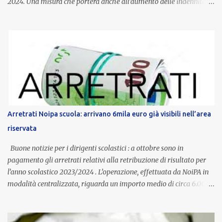
2024. Una misura che porterà anche all’aumento delle indennità di
servizio, che per i docenti con un’anzianità compresa tra 9 e 20
anni potranno raggiungere fino a 1.002 euro lordi annui. Il nuovo
contratto provinciale introduce inoltre un congedo speciale
dedicato alle donne vittime di violenza di genere, in linea con la
normativa nazionale e con l’obiettivo di offrire maggiore tutela e
supporto in situazioni delicate. L’indennità provinciale per i docenti
è un unicum in Italia: si tratta di una misura esclusiva della
Provincia autonoma di Bolzano, che integra in maniera stabile lo
stipendio nazionale grazie alle prerogative garantite
Arretrati Noipa scuola: arrivano 6mila euro già visibili nell’area
dall’autonomia locale. Non è un bonus temporaneo né un
riservata
compenso accessorio, ma una voce strutturale di retribuzione,
aggiornata periodicamente in base al cost...
Buone notizie per i dirigenti scolastici : a ottobre sono in
pagamento gli arretrati relativi alla retribuzione di risultato per
l’anno scolastico 2023/2024 . L’operazione, effettuata da NoiPA in
modalità centralizzata, riguarda un importo medio di circa 6.000
euro lordi , pari a 3.650 euro netti . Le somme risultano già visibili
nell’area riservata della piattaforma, insieme alla mensilità
ordinaria di ottobre . Cos’è la retribuzione di risultato La