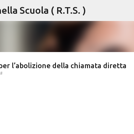
lla Scuola ( R.T.S. )
Passa ai contenuti principali
er l’abolizione della chiamata diretta
18