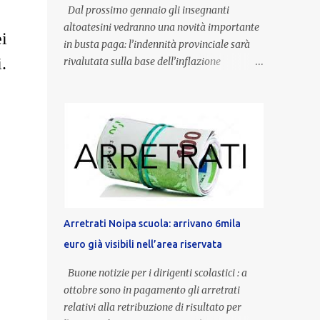
Dal prossimo gennaio gli insegnanti
altoatesini vedranno una novità importante
i
in busta paga: l’indennità provinciale sarà
.
rivalutata sulla base dell’inflazione
registrata nel triennio 2022-2024. Una
misura che porterà anche all’aumento delle
indennità di servizio, che per i docenti con
un’anzianità compresa tra 9 e 20 anni
potranno raggiungere fino a 1.002 euro lordi
annui. Il nuovo contratto provinciale
introduce inoltre un congedo speciale
dedicato alle donne vittime di violenza di
genere, in linea con la normativa nazionale e
Arretrati Noipa scuola: arrivano 6mila
con l’obiettivo di offrire maggiore tutela e
euro già visibili nell’area riservata
supporto in situazioni delicate. L’indennità
provinciale per i docenti è un unicum in
Buone notizie per i dirigenti scolastici : a
Italia: si tratta di una misura esclusiva della
ottobre sono in pagamento gli arretrati
Provincia autonoma di Bolzano, che integra
relativi alla retribuzione di risultato per
in maniera stabile lo stipendio nazionale