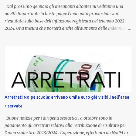
Dal prossimo gennaio gli insegnanti altoatesini vedranno una
novità importante in busta paga: l’indennità provinciale sarà
rivalutata sulla base dell’inflazione registrata nel triennio 2022-
2024. Una misura che porterà anche all’aumento delle indennità di
servizio, che per i docenti con un’anzianità compresa tra 9 e 20
anni potranno raggiungere fino a 1.002 euro lordi annui. Il nuovo
contratto provinciale introduce inoltre un congedo speciale
dedicato alle donne vittime di violenza di genere, in linea con la
normativa nazionale e con l’obiettivo di offrire maggiore tutela e
supporto in situazioni delicate. L’indennità provinciale per i docenti
è un unicum in Italia: si tratta di una misura esclusiva della
Provincia autonoma di Bolzano, che integra in maniera stabile lo
stipendio nazionale grazie alle prerogative garantite
Arretrati Noipa scuola: arrivano 6mila euro già visibili nell’area
dall’autonomia locale. Non è un bonus temporaneo né un
riservata
compenso accessorio, ma una voce strutturale di retribuzione,
aggiornata periodicamente in base al cost...
Buone notizie per i dirigenti scolastici : a ottobre sono in
pagamento gli arretrati relativi alla retribuzione di risultato per
l’anno scolastico 2023/2024 . L’operazione, effettuata da NoiPA in