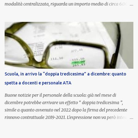
modalità centralizzata, riguarda un importo medio di circa 6.000
euro lordi , pari a 3.650 euro netti . Le somme risultano già visibili
nell’area riservata della piattaforma, insieme alla mensilità
ordinaria di ottobre . Cos’è la retribuzione di risultato La
retribuzione di risultato rappresenta la parte variabile dello
stipendio dei dirigenti scolastici. Viene corrisposta per valorizzare
la qualità dell’attività svolta, la gestione delle risorse e il
raggiungimento degli obiettivi fissati dal Ministero dell’Istruzione
e del Merito (MIM) . Per l’anno scolastico 2023/2024, il MIM ha
completato la procedura di valutazione e trasmesso i dati a NoiPA,
Scuola, in arrivo la “doppia tredicesima” a dicembre: quanto
che ha poi disposto la liquidazione automatica in busta paga . Gli
spetta a docenti e personale ATA
importi e le trattenute L’importo medio lordo riconosciuto è di 6....
Buone notizie per il personale della scuola: già nel mese di
dicembre potrebbe arrivare un effetto “ doppia tredicesima ”,
simile a quanto avvenuto nel 2022 dopo la firma del precedente
rinnovo contrattuale 2019-2021. L’espressione non va però intesa in
senso letterale: non si tratta di due mensilità piene , ma di una
tredicesima regolare a cui si sommeranno gli arretrati contrattuali