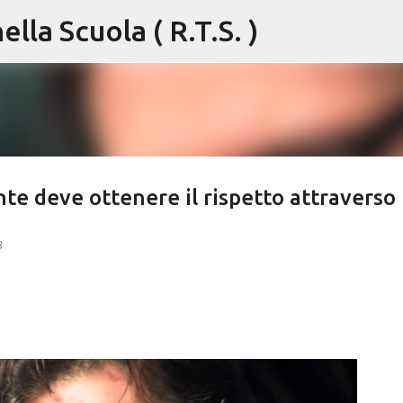
lla Scuola ( R.T.S. )
Passa ai contenuti principali
te deve ottenere il rispetto attraverso 
8