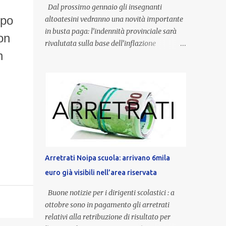
Dal prossimo gennaio gli insegnanti
mpo
altoatesini vedranno una novità importante
in busta paga: l’indennità provinciale sarà
on
rivalutata sulla base dell’inflazione
n
registrata nel triennio 2022-2024. Una
misura che porterà anche all’aumento delle
indennità di servizio, che per i docenti con
un’anzianità compresa tra 9 e 20 anni
potranno raggiungere fino a 1.002 euro lordi
annui. Il nuovo contratto provinciale
introduce inoltre un congedo speciale
dedicato alle donne vittime di violenza di
genere, in linea con la normativa nazionale e
Arretrati Noipa scuola: arrivano 6mila
con l’obiettivo di offrire maggiore tutela e
euro già visibili nell’area riservata
supporto in situazioni delicate. L’indennità
provinciale per i docenti è un unicum in
Buone notizie per i dirigenti scolastici : a
Italia: si tratta di una misura esclusiva della
ottobre sono in pagamento gli arretrati
Provincia autonoma di Bolzano, che integra
relativi alla retribuzione di risultato per
in maniera stabile lo stipendio nazionale