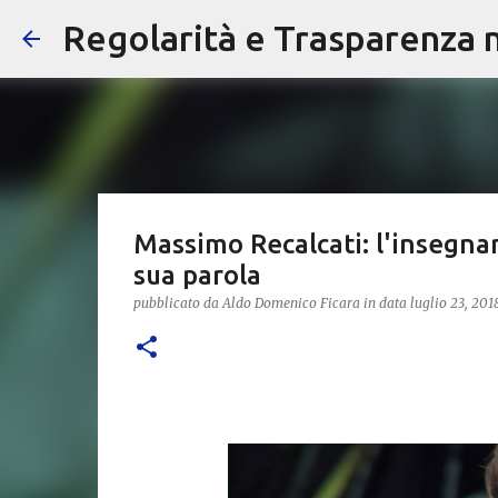
Regolarità e Trasparenza ne
Massimo Recalcati: l'insegnan
sua parola
pubblicato da
Aldo Domenico Ficara
in data
luglio 23, 201