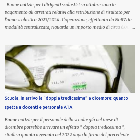
aggiornata periodicamente in base al cost...
Buone notizie per i dirigenti scolastici : a ottobre sono in
pagamento gli arretrati relativi alla retribuzione di risultato per
l’anno scolastico 2023/2024 . L’operazione, effettuata da NoiPA in
modalità centralizzata, riguarda un importo medio di circa 6.000
euro lordi , pari a 3.650 euro netti . Le somme risultano già visibili
nell’area riservata della piattaforma, insieme alla mensilità
ordinaria di ottobre . Cos’è la retribuzione di risultato La
retribuzione di risultato rappresenta la parte variabile dello
stipendio dei dirigenti scolastici. Viene corrisposta per valorizzare
la qualità dell’attività svolta, la gestione delle risorse e il
raggiungimento degli obiettivi fissati dal Ministero dell’Istruzione
e del Merito (MIM) . Per l’anno scolastico 2023/2024, il MIM ha
completato la procedura di valutazione e trasmesso i dati a NoiPA,
Scuola, in arrivo la “doppia tredicesima” a dicembre: quanto
che ha poi disposto la liquidazione automatica in busta paga . Gli
spetta a docenti e personale ATA
importi e le trattenute L’importo medio lordo riconosciuto è di 6....
Buone notizie per il personale della scuola: già nel mese di
dicembre potrebbe arrivare un effetto “ doppia tredicesima ”,
simile a quanto avvenuto nel 2022 dopo la firma del precedente