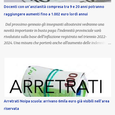
Docenti con un’anzianità compresa tra 9 e 20 anni potranno
raggiungere aumenti fino a 1.002 euro lordi annui
Dal prossimo gennaio gli insegnanti altoatesini vedranno una
novità importante in busta paga: l’indennità provinciale sarà
rivalutata sulla base dell’inflazione registrata nel triennio 2022-
2024. Una misura che porterà anche all’aumento delle indennità di
servizio, che per i docenti con un’anzianità compresa tra 9 e 20
anni potranno raggiungere fino a 1.002 euro lordi annui. Il nuovo
contratto provinciale introduce inoltre un congedo speciale
dedicato alle donne vittime di violenza di genere, in linea con la
normativa nazionale e con l’obiettivo di offrire maggiore tutela e
supporto in situazioni delicate. L’indennità provinciale per i docenti
è un unicum in Italia: si tratta di una misura esclusiva della
Provincia autonoma di Bolzano, che integra in maniera stabile lo
stipendio nazionale grazie alle prerogative garantite
Arretrati Noipa scuola: arrivano 6mila euro già visibili nell’area
dall’autonomia locale. Non è un bonus temporaneo né un
riservata
compenso accessorio, ma una voce strutturale di retribuzione,