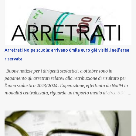
contratto provinciale introduce inoltre un congedo speciale
dedicato alle donne vittime di violenza di genere, in linea con la
normativa nazionale e con l’obiettivo di offrire maggiore tutela e
supporto in situazioni delicate. L’indennità provinciale per i docenti
è un unicum in Italia: si tratta di una misura esclusiva della
Provincia autonoma di Bolzano, che integra in maniera stabile lo
stipendio nazionale grazie alle prerogative garantite
Arretrati Noipa scuola: arrivano 6mila euro già visibili nell’area
dall’autonomia locale. Non è un bonus temporaneo né un
riservata
compenso accessorio, ma una voce strutturale di retribuzione,
aggiornata periodicamente in base al cost...
Buone notizie per i dirigenti scolastici : a ottobre sono in
pagamento gli arretrati relativi alla retribuzione di risultato per
l’anno scolastico 2023/2024 . L’operazione, effettuata da NoiPA in
modalità centralizzata, riguarda un importo medio di circa 6.000
euro lordi , pari a 3.650 euro netti . Le somme risultano già visibili
nell’area riservata della piattaforma, insieme alla mensilità
ordinaria di ottobre . Cos’è la retribuzione di risultato La
retribuzione di risultato rappresenta la parte variabile dello
stipendio dei dirigenti scolastici. Viene corrisposta per valorizzare