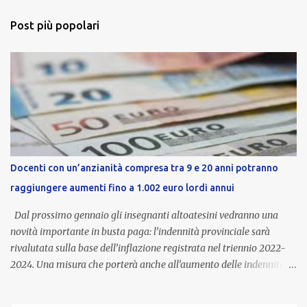
Post più popolari
Docenti con un’anzianità compresa tra 9 e 20 anni potranno
raggiungere aumenti fino a 1.002 euro lordi annui
Dal prossimo gennaio gli insegnanti altoatesini vedranno una
novità importante in busta paga: l’indennità provinciale sarà
rivalutata sulla base dell’inflazione registrata nel triennio 2022-
2024. Una misura che porterà anche all’aumento delle indennità di
servizio, che per i docenti con un’anzianità compresa tra 9 e 20
anni potranno raggiungere fino a 1.002 euro lordi annui. Il nuovo