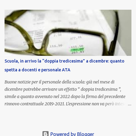
nell’area riservata della piattaforma, insieme alla mensilità
ordinaria di ottobre . Cos’è la retribuzione di risultato La
retribuzione di risultato rappresenta la parte variabile dello
stipendio dei dirigenti scolastici. Viene corrisposta per valorizzare
la qualità dell’attività svolta, la gestione delle risorse e il
raggiungimento degli obiettivi fissati dal Ministero dell’Istruzione
e del Merito (MIM) . Per l’anno scolastico 2023/2024, il MIM ha
completato la procedura di valutazione e trasmesso i dati a NoiPA,
Scuola, in arrivo la “doppia tredicesima” a dicembre: quanto
che ha poi disposto la liquidazione automatica in busta paga . Gli
spetta a docenti e personale ATA
importi e le trattenute L’importo medio lordo riconosciuto è di 6....
Buone notizie per il personale della scuola: già nel mese di
dicembre potrebbe arrivare un effetto “ doppia tredicesima ”,
simile a quanto avvenuto nel 2022 dopo la firma del precedente
rinnovo contrattuale 2019-2021. L’espressione non va però intesa in
senso letterale: non si tratta di due mensilità piene , ma di una
tredicesima regolare a cui si sommeranno gli arretrati contrattuali
dovuti al nuovo accordo per il comparto scuola . In pratica,
un’integrazione straordinaria che, pur non raggiungendo l’importo
Powered by Blogger