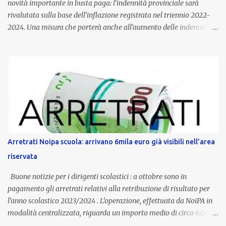
novità importante in busta paga: l’indennità provinciale sarà
rivalutata sulla base dell’inflazione registrata nel triennio 2022-
2024. Una misura che porterà anche all’aumento delle indennità di
servizio, che per i docenti con un’anzianità compresa tra 9 e 20
anni potranno raggiungere fino a 1.002 euro lordi annui. Il nuovo
contratto provinciale introduce inoltre un congedo speciale
dedicato alle donne vittime di violenza di genere, in linea con la
normativa nazionale e con l’obiettivo di offrire maggiore tutela e
supporto in situazioni delicate. L’indennità provinciale per i docenti
è un unicum in Italia: si tratta di una misura esclusiva della
Provincia autonoma di Bolzano, che integra in maniera stabile lo
stipendio nazionale grazie alle prerogative garantite
Arretrati Noipa scuola: arrivano 6mila euro già visibili nell’area
dall’autonomia locale. Non è un bonus temporaneo né un
riservata
compenso accessorio, ma una voce strutturale di retribuzione,
aggiornata periodicamente in base al cost...
Buone notizie per i dirigenti scolastici : a ottobre sono in
pagamento gli arretrati relativi alla retribuzione di risultato per
l’anno scolastico 2023/2024 . L’operazione, effettuata da NoiPA in
modalità centralizzata, riguarda un importo medio di circa 6.000
euro lordi , pari a 3.650 euro netti . Le somme risultano già visibili