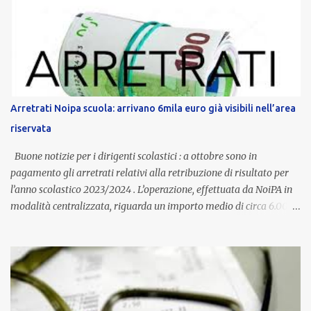
contratto provinciale introduce inoltre un congedo speciale
dedicato alle donne vittime di violenza di genere, in linea con la
normativa nazionale e con l’obiettivo di offrire maggiore tutela e
supporto in situazioni delicate. L’indennità provinciale per i docenti
è un unicum in Italia: si tratta di una misura esclusiva della
Provincia autonoma di Bolzano, che integra in maniera stabile lo
stipendio nazionale grazie alle prerogative garantite
Arretrati Noipa scuola: arrivano 6mila euro già visibili nell’area
dall’autonomia locale. Non è un bonus temporaneo né un
riservata
compenso accessorio, ma una voce strutturale di retribuzione,
aggiornata periodicamente in base al cost...
Buone notizie per i dirigenti scolastici : a ottobre sono in
pagamento gli arretrati relativi alla retribuzione di risultato per
l’anno scolastico 2023/2024 . L’operazione, effettuata da NoiPA in
modalità centralizzata, riguarda un importo medio di circa 6.000
euro lordi , pari a 3.650 euro netti . Le somme risultano già visibili
nell’area riservata della piattaforma, insieme alla mensilità
ordinaria di ottobre . Cos’è la retribuzione di risultato La
retribuzione di risultato rappresenta la parte variabile dello
stipendio dei dirigenti scolastici. Viene corrisposta per valorizzare
la qualità dell’attività svolta, la gestione delle risorse e il