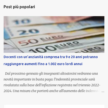
Post più popolari
Docenti con un’anzianità compresa tra 9 e 20 anni potranno
raggiungere aumenti fino a 1.002 euro lordi annui
Dal prossimo gennaio gli insegnanti altoatesini vedranno una
novità importante in busta paga: l’indennità provinciale sarà
rivalutata sulla base dell’inflazione registrata nel triennio 2022-
2024. Una misura che porterà anche all’aumento delle indennità di
servizio, che per i docenti con un’anzianità compresa tra 9 e 20
anni potranno raggiungere fino a 1.002 euro lordi annui. Il nuovo