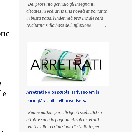
Dal prossimo gennaio gli insegnanti
altoatesini vedranno una novità importante
in busta paga: l’indennità provinciale sarà
rivalutata sulla base dell’inflazione
one
registrata nel triennio 2022-2024. Una
misura che porterà anche all’aumento delle
indennità di servizio, che per i docenti con
un’anzianità compresa tra 9 e 20 anni
potranno raggiungere fino a 1.002 euro lordi
annui. Il nuovo contratto provinciale
introduce inoltre un congedo speciale
e
dedicato alle donne vittime di violenza di
genere, in linea con la normativa nazionale e
le
Arretrati Noipa scuola: arrivano 6mila
con l’obiettivo di offrire maggiore tutela e
euro già visibili nell’area riservata
supporto in situazioni delicate. L’indennità
provinciale per i docenti è un unicum in
Buone notizie per i dirigenti scolastici : a
Italia: si tratta di una misura esclusiva della
ottobre sono in pagamento gli arretrati
Provincia autonoma di Bolzano, che integra
relativi alla retribuzione di risultato per
in maniera stabile lo stipendio nazionale