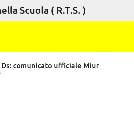
lla Scuola ( R.T.S. )
Passa ai contenuti principali
Ds: comunicato ufficiale Miur
9