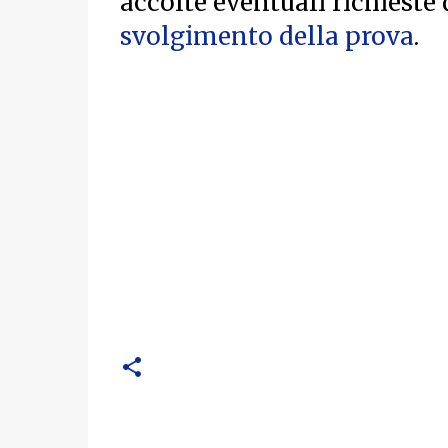
accolte eventuali richieste 
svolgimento della prova
.