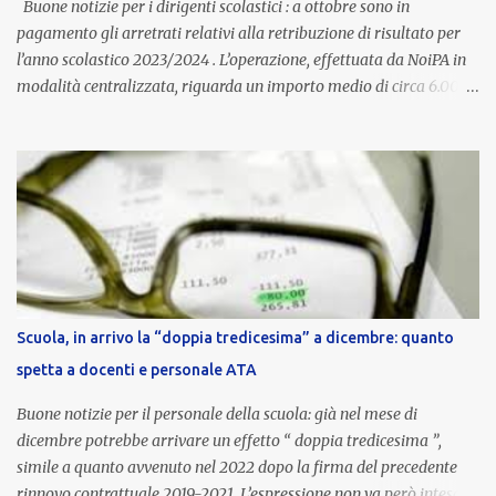
Buone notizie per i dirigenti scolastici : a ottobre sono in
pagamento gli arretrati relativi alla retribuzione di risultato per
l’anno scolastico 2023/2024 . L’operazione, effettuata da NoiPA in
modalità centralizzata, riguarda un importo medio di circa 6.000
euro lordi , pari a 3.650 euro netti . Le somme risultano già visibili
nell’area riservata della piattaforma, insieme alla mensilità
ordinaria di ottobre . Cos’è la retribuzione di risultato La
retribuzione di risultato rappresenta la parte variabile dello
stipendio dei dirigenti scolastici. Viene corrisposta per valorizzare
la qualità dell’attività svolta, la gestione delle risorse e il
raggiungimento degli obiettivi fissati dal Ministero dell’Istruzione
e del Merito (MIM) . Per l’anno scolastico 2023/2024, il MIM ha
completato la procedura di valutazione e trasmesso i dati a NoiPA,
Scuola, in arrivo la “doppia tredicesima” a dicembre: quanto
che ha poi disposto la liquidazione automatica in busta paga . Gli
spetta a docenti e personale ATA
importi e le trattenute L’importo medio lordo riconosciuto è di 6....
Buone notizie per il personale della scuola: già nel mese di
dicembre potrebbe arrivare un effetto “ doppia tredicesima ”,
simile a quanto avvenuto nel 2022 dopo la firma del precedente
rinnovo contrattuale 2019-2021. L’espressione non va però intesa in