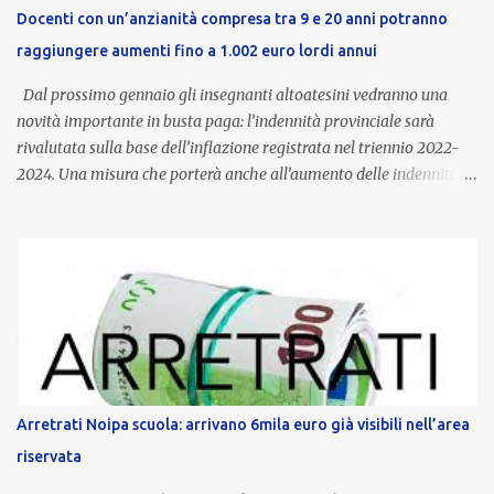
Docenti con un’anzianità compresa tra 9 e 20 anni potranno
raggiungere aumenti fino a 1.002 euro lordi annui
Dal prossimo gennaio gli insegnanti altoatesini vedranno una
novità importante in busta paga: l’indennità provinciale sarà
rivalutata sulla base dell’inflazione registrata nel triennio 2022-
2024. Una misura che porterà anche all’aumento delle indennità di
servizio, che per i docenti con un’anzianità compresa tra 9 e 20
anni potranno raggiungere fino a 1.002 euro lordi annui. Il nuovo
contratto provinciale introduce inoltre un congedo speciale
dedicato alle donne vittime di violenza di genere, in linea con la
normativa nazionale e con l’obiettivo di offrire maggiore tutela e
supporto in situazioni delicate. L’indennità provinciale per i docenti
è un unicum in Italia: si tratta di una misura esclusiva della
Provincia autonoma di Bolzano, che integra in maniera stabile lo
stipendio nazionale grazie alle prerogative garantite
Arretrati Noipa scuola: arrivano 6mila euro già visibili nell’area
dall’autonomia locale. Non è un bonus temporaneo né un
riservata
compenso accessorio, ma una voce strutturale di retribuzione,
aggiornata periodicamente in base al cost...