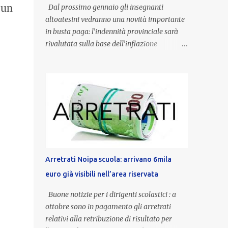
 un
Dal prossimo gennaio gli insegnanti
altoatesini vedranno una novità importante
in busta paga: l’indennità provinciale sarà
rivalutata sulla base dell’inflazione
registrata nel triennio 2022-2024. Una
misura che porterà anche all’aumento delle
indennità di servizio, che per i docenti con
un’anzianità compresa tra 9 e 20 anni
potranno raggiungere fino a 1.002 euro lordi
annui. Il nuovo contratto provinciale
introduce inoltre un congedo speciale
dedicato alle donne vittime di violenza di
genere, in linea con la normativa nazionale e
Arretrati Noipa scuola: arrivano 6mila
con l’obiettivo di offrire maggiore tutela e
euro già visibili nell’area riservata
supporto in situazioni delicate. L’indennità
provinciale per i docenti è un unicum in
Buone notizie per i dirigenti scolastici : a
Italia: si tratta di una misura esclusiva della
ottobre sono in pagamento gli arretrati
Provincia autonoma di Bolzano, che integra
relativi alla retribuzione di risultato per
in maniera stabile lo stipendio nazionale