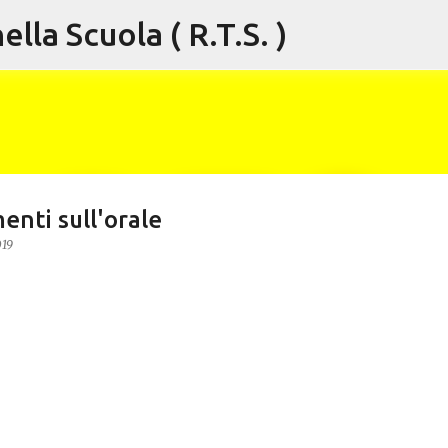
lla Scuola ( R.T.S. )
Passa ai contenuti principali
enti sull'orale
019