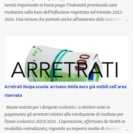
novità importante in busta paga: l’indennità provinciale sarà
rivalutata sulla base dell’inflazione registrata nel triennio 2022-
2024. Una misura che porterà anche all’aumento delle indennità di
servizio, che per i docenti con un’anzianità compresa tra 9 e 20
anni potranno raggiungere fino a 1.002 euro lordi annui. Il nuovo
contratto provinciale introduce inoltre un congedo speciale
dedicato alle donne vittime di violenza di genere, in linea con la
normativa nazionale e con l’obiettivo di offrire maggiore tutela e
supporto in situazioni delicate. L’indennità provinciale per i docenti
è un unicum in Italia: si tratta di una misura esclusiva della
Provincia autonoma di Bolzano, che integra in maniera stabile lo
stipendio nazionale grazie alle prerogative garantite
Arretrati Noipa scuola: arrivano 6mila euro già visibili nell’area
dall’autonomia locale. Non è un bonus temporaneo né un
riservata
compenso accessorio, ma una voce strutturale di retribuzione,
aggiornata periodicamente in base al cost...
Buone notizie per i dirigenti scolastici : a ottobre sono in
pagamento gli arretrati relativi alla retribuzione di risultato per
l’anno scolastico 2023/2024 . L’operazione, effettuata da NoiPA in
modalità centralizzata, riguarda un importo medio di circa 6.000