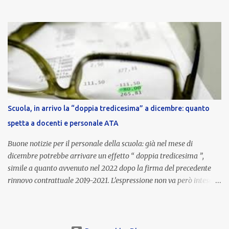
euro lordi , pari a 3.650 euro netti . Le somme risultano già visibili
nell’area riservata della piattaforma, insieme alla mensilità
ordinaria di ottobre . Cos’è la retribuzione di risultato La
retribuzione di risultato rappresenta la parte variabile dello
stipendio dei dirigenti scolastici. Viene corrisposta per valorizzare
la qualità dell’attività svolta, la gestione delle risorse e il
raggiungimento degli obiettivi fissati dal Ministero dell’Istruzione
e del Merito (MIM) . Per l’anno scolastico 2023/2024, il MIM ha
completato la procedura di valutazione e trasmesso i dati a NoiPA,
Scuola, in arrivo la “doppia tredicesima” a dicembre: quanto
che ha poi disposto la liquidazione automatica in busta paga . Gli
spetta a docenti e personale ATA
importi e le trattenute L’importo medio lordo riconosciuto è di 6....
Buone notizie per il personale della scuola: già nel mese di
dicembre potrebbe arrivare un effetto “ doppia tredicesima ”,
simile a quanto avvenuto nel 2022 dopo la firma del precedente
rinnovo contrattuale 2019-2021. L’espressione non va però intesa in
senso letterale: non si tratta di due mensilità piene , ma di una
tredicesima regolare a cui si sommeranno gli arretrati contrattuali
dovuti al nuovo accordo per il comparto scuola . In pratica,