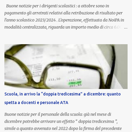
aggiornata periodicamente in base al cost...
Buone notizie per i dirigenti scolastici : a ottobre sono in
pagamento gli arretrati relativi alla retribuzione di risultato per
l’anno scolastico 2023/2024 . L’operazione, effettuata da NoiPA in
modalità centralizzata, riguarda un importo medio di circa 6.000
euro lordi , pari a 3.650 euro netti . Le somme risultano già visibili
nell’area riservata della piattaforma, insieme alla mensilità
ordinaria di ottobre . Cos’è la retribuzione di risultato La
retribuzione di risultato rappresenta la parte variabile dello
stipendio dei dirigenti scolastici. Viene corrisposta per valorizzare
la qualità dell’attività svolta, la gestione delle risorse e il
raggiungimento degli obiettivi fissati dal Ministero dell’Istruzione
e del Merito (MIM) . Per l’anno scolastico 2023/2024, il MIM ha
completato la procedura di valutazione e trasmesso i dati a NoiPA,
Scuola, in arrivo la “doppia tredicesima” a dicembre: quanto
che ha poi disposto la liquidazione automatica in busta paga . Gli
spetta a docenti e personale ATA
importi e le trattenute L’importo medio lordo riconosciuto è di 6....
Buone notizie per il personale della scuola: già nel mese di
dicembre potrebbe arrivare un effetto “ doppia tredicesima ”,
simile a quanto avvenuto nel 2022 dopo la firma del precedente