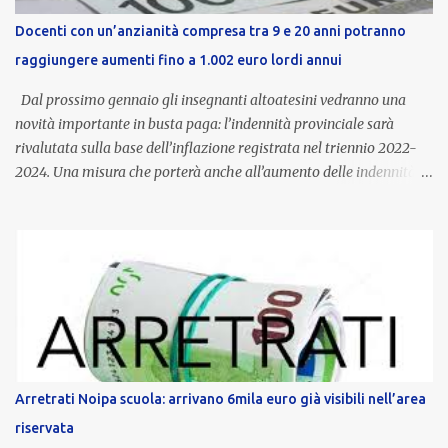
Docenti con un’anzianità compresa tra 9 e 20 anni potranno
raggiungere aumenti fino a 1.002 euro lordi annui
Dal prossimo gennaio gli insegnanti altoatesini vedranno una
novità importante in busta paga: l’indennità provinciale sarà
rivalutata sulla base dell’inflazione registrata nel triennio 2022-
2024. Una misura che porterà anche all’aumento delle indennità di
servizio, che per i docenti con un’anzianità compresa tra 9 e 20
anni potranno raggiungere fino a 1.002 euro lordi annui. Il nuovo
contratto provinciale introduce inoltre un congedo speciale
dedicato alle donne vittime di violenza di genere, in linea con la
normativa nazionale e con l’obiettivo di offrire maggiore tutela e
supporto in situazioni delicate. L’indennità provinciale per i docenti
è un unicum in Italia: si tratta di una misura esclusiva della
Provincia autonoma di Bolzano, che integra in maniera stabile lo
stipendio nazionale grazie alle prerogative garantite
Arretrati Noipa scuola: arrivano 6mila euro già visibili nell’area
dall’autonomia locale. Non è un bonus temporaneo né un
riservata
compenso accessorio, ma una voce strutturale di retribuzione,