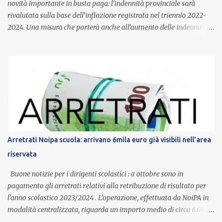
novità importante in busta paga: l’indennità provinciale sarà
rivalutata sulla base dell’inflazione registrata nel triennio 2022-
2024. Una misura che porterà anche all’aumento delle indennità di
servizio, che per i docenti con un’anzianità compresa tra 9 e 20
anni potranno raggiungere fino a 1.002 euro lordi annui. Il nuovo
contratto provinciale introduce inoltre un congedo speciale
dedicato alle donne vittime di violenza di genere, in linea con la
normativa nazionale e con l’obiettivo di offrire maggiore tutela e
supporto in situazioni delicate. L’indennità provinciale per i docenti
è un unicum in Italia: si tratta di una misura esclusiva della
Provincia autonoma di Bolzano, che integra in maniera stabile lo
stipendio nazionale grazie alle prerogative garantite
Arretrati Noipa scuola: arrivano 6mila euro già visibili nell’area
dall’autonomia locale. Non è un bonus temporaneo né un
riservata
compenso accessorio, ma una voce strutturale di retribuzione,
aggiornata periodicamente in base al cost...
Buone notizie per i dirigenti scolastici : a ottobre sono in
pagamento gli arretrati relativi alla retribuzione di risultato per
l’anno scolastico 2023/2024 . L’operazione, effettuata da NoiPA in
modalità centralizzata, riguarda un importo medio di circa 6.000
euro lordi , pari a 3.650 euro netti . Le somme risultano già visibili