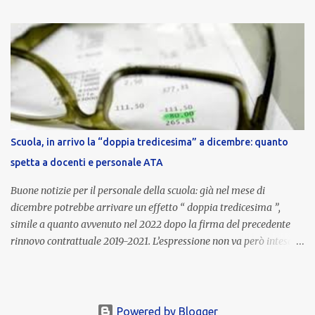
nell’area riservata della piattaforma, insieme alla mensilità
ordinaria di ottobre . Cos’è la retribuzione di risultato La
retribuzione di risultato rappresenta la parte variabile dello
stipendio dei dirigenti scolastici. Viene corrisposta per valorizzare
la qualità dell’attività svolta, la gestione delle risorse e il
raggiungimento degli obiettivi fissati dal Ministero dell’Istruzione
e del Merito (MIM) . Per l’anno scolastico 2023/2024, il MIM ha
completato la procedura di valutazione e trasmesso i dati a NoiPA,
Scuola, in arrivo la “doppia tredicesima” a dicembre: quanto
che ha poi disposto la liquidazione automatica in busta paga . Gli
spetta a docenti e personale ATA
importi e le trattenute L’importo medio lordo riconosciuto è di 6....
Buone notizie per il personale della scuola: già nel mese di
dicembre potrebbe arrivare un effetto “ doppia tredicesima ”,
simile a quanto avvenuto nel 2022 dopo la firma del precedente
rinnovo contrattuale 2019-2021. L’espressione non va però intesa in
senso letterale: non si tratta di due mensilità piene , ma di una
tredicesima regolare a cui si sommeranno gli arretrati contrattuali
dovuti al nuovo accordo per il comparto scuola . In pratica,
un’integrazione straordinaria che, pur non raggiungendo l’importo
Powered by Blogger