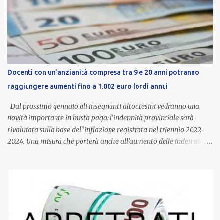
Docenti con un’anzianità compresa tra 9 e 20 anni potranno
raggiungere aumenti fino a 1.002 euro lordi annui
Dal prossimo gennaio gli insegnanti altoatesini vedranno una
novità importante in busta paga: l’indennità provinciale sarà
rivalutata sulla base dell’inflazione registrata nel triennio 2022-
2024. Una misura che porterà anche all’aumento delle indennità di
servizio, che per i docenti con un’anzianità compresa tra 9 e 20
anni potranno raggiungere fino a 1.002 euro lordi annui. Il nuovo
contratto provinciale introduce inoltre un congedo speciale
dedicato alle donne vittime di violenza di genere, in linea con la
normativa nazionale e con l’obiettivo di offrire maggiore tutela e
supporto in situazioni delicate. L’indennità provinciale per i docenti