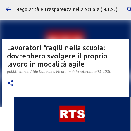
Passa ai contenuti principali
Regolarità e Trasparenza nella Scuola ( R.T.S. )
Lavoratori fragili nella scuola:
dovrebbero svolgere il proprio
lavoro in modalità agile
pubblicato da
Aldo Domenico Ficara
in data
settembre 02, 2020