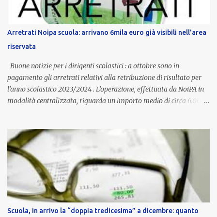
è un unicum in Italia: si tratta di una misura esclusiva della
Provincia autonoma di Bolzano, che integra in maniera stabile lo
stipendio nazionale grazie alle prerogative garantite
Arretrati Noipa scuola: arrivano 6mila euro già visibili nell’area
dall’autonomia locale. Non è un bonus temporaneo né un
riservata
compenso accessorio, ma una voce strutturale di retribuzione,
aggiornata periodicamente in base al cost...
Buone notizie per i dirigenti scolastici : a ottobre sono in
pagamento gli arretrati relativi alla retribuzione di risultato per
l’anno scolastico 2023/2024 . L’operazione, effettuata da NoiPA in
modalità centralizzata, riguarda un importo medio di circa 6.000
euro lordi , pari a 3.650 euro netti . Le somme risultano già visibili
nell’area riservata della piattaforma, insieme alla mensilità
ordinaria di ottobre . Cos’è la retribuzione di risultato La
retribuzione di risultato rappresenta la parte variabile dello
stipendio dei dirigenti scolastici. Viene corrisposta per valorizzare
la qualità dell’attività svolta, la gestione delle risorse e il
raggiungimento degli obiettivi fissati dal Ministero dell’Istruzione
e del Merito (MIM) . Per l’anno scolastico 2023/2024, il MIM ha
completato la procedura di valutazione e trasmesso i dati a NoiPA,
Scuola, in arrivo la “doppia tredicesima” a dicembre: quanto