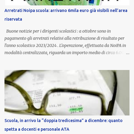
stipendio nazionale grazie alle prerogative garantite
Arretrati Noipa scuola: arrivano 6mila euro già visibili nell’area
dall’autonomia locale. Non è un bonus temporaneo né un
riservata
compenso accessorio, ma una voce strutturale di retribuzione,
aggiornata periodicamente in base al cost...
Buone notizie per i dirigenti scolastici : a ottobre sono in
pagamento gli arretrati relativi alla retribuzione di risultato per
l’anno scolastico 2023/2024 . L’operazione, effettuata da NoiPA in
modalità centralizzata, riguarda un importo medio di circa 6.000
euro lordi , pari a 3.650 euro netti . Le somme risultano già visibili
nell’area riservata della piattaforma, insieme alla mensilità
ordinaria di ottobre . Cos’è la retribuzione di risultato La
retribuzione di risultato rappresenta la parte variabile dello
stipendio dei dirigenti scolastici. Viene corrisposta per valorizzare
la qualità dell’attività svolta, la gestione delle risorse e il
raggiungimento degli obiettivi fissati dal Ministero dell’Istruzione
e del Merito (MIM) . Per l’anno scolastico 2023/2024, il MIM ha
completato la procedura di valutazione e trasmesso i dati a NoiPA,
Scuola, in arrivo la “doppia tredicesima” a dicembre: quanto
che ha poi disposto la liquidazione automatica in busta paga . Gli
spetta a docenti e personale ATA
importi e le trattenute L’importo medio lordo riconosciuto è di 6....