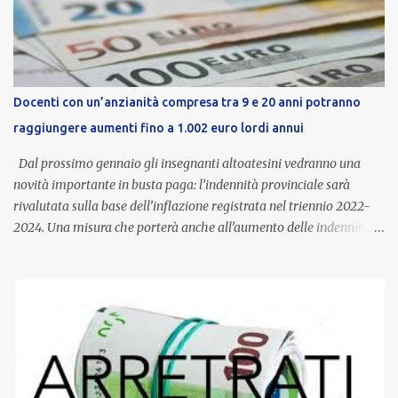
Docenti con un’anzianità compresa tra 9 e 20 anni potranno
raggiungere aumenti fino a 1.002 euro lordi annui
Dal prossimo gennaio gli insegnanti altoatesini vedranno una
novità importante in busta paga: l’indennità provinciale sarà
rivalutata sulla base dell’inflazione registrata nel triennio 2022-
2024. Una misura che porterà anche all’aumento delle indennità di
servizio, che per i docenti con un’anzianità compresa tra 9 e 20
anni potranno raggiungere fino a 1.002 euro lordi annui. Il nuovo
contratto provinciale introduce inoltre un congedo speciale
dedicato alle donne vittime di violenza di genere, in linea con la
normativa nazionale e con l’obiettivo di offrire maggiore tutela e
supporto in situazioni delicate. L’indennità provinciale per i docenti
è un unicum in Italia: si tratta di una misura esclusiva della
Provincia autonoma di Bolzano, che integra in maniera stabile lo