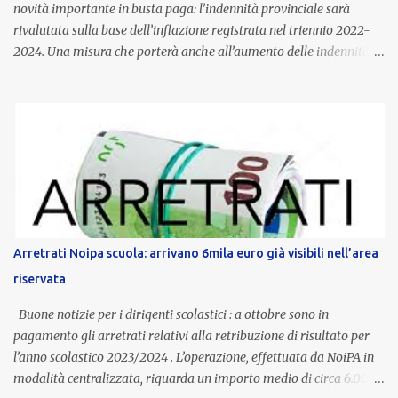
novità importante in busta paga: l’indennità provinciale sarà
rivalutata sulla base dell’inflazione registrata nel triennio 2022-
2024. Una misura che porterà anche all’aumento delle indennità di
servizio, che per i docenti con un’anzianità compresa tra 9 e 20
anni potranno raggiungere fino a 1.002 euro lordi annui. Il nuovo
contratto provinciale introduce inoltre un congedo speciale
dedicato alle donne vittime di violenza di genere, in linea con la
normativa nazionale e con l’obiettivo di offrire maggiore tutela e
supporto in situazioni delicate. L’indennità provinciale per i docenti
è un unicum in Italia: si tratta di una misura esclusiva della
Provincia autonoma di Bolzano, che integra in maniera stabile lo
stipendio nazionale grazie alle prerogative garantite
Arretrati Noipa scuola: arrivano 6mila euro già visibili nell’area
dall’autonomia locale. Non è un bonus temporaneo né un
riservata
compenso accessorio, ma una voce strutturale di retribuzione,
aggiornata periodicamente in base al cost...
Buone notizie per i dirigenti scolastici : a ottobre sono in
pagamento gli arretrati relativi alla retribuzione di risultato per
l’anno scolastico 2023/2024 . L’operazione, effettuata da NoiPA in
modalità centralizzata, riguarda un importo medio di circa 6.000