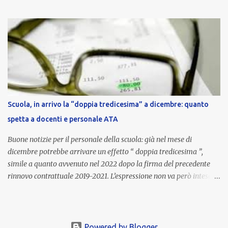
euro lordi , pari a 3.650 euro netti . Le somme risultano già visibili
nell’area riservata della piattaforma, insieme alla mensilità
ordinaria di ottobre . Cos’è la retribuzione di risultato La
retribuzione di risultato rappresenta la parte variabile dello
stipendio dei dirigenti scolastici. Viene corrisposta per valorizzare
la qualità dell’attività svolta, la gestione delle risorse e il
raggiungimento degli obiettivi fissati dal Ministero dell’Istruzione
e del Merito (MIM) . Per l’anno scolastico 2023/2024, il MIM ha
completato la procedura di valutazione e trasmesso i dati a NoiPA,
Scuola, in arrivo la “doppia tredicesima” a dicembre: quanto
che ha poi disposto la liquidazione automatica in busta paga . Gli
spetta a docenti e personale ATA
importi e le trattenute L’importo medio lordo riconosciuto è di 6....
Buone notizie per il personale della scuola: già nel mese di
dicembre potrebbe arrivare un effetto “ doppia tredicesima ”,
simile a quanto avvenuto nel 2022 dopo la firma del precedente
rinnovo contrattuale 2019-2021. L’espressione non va però intesa in
senso letterale: non si tratta di due mensilità piene , ma di una
tredicesima regolare a cui si sommeranno gli arretrati contrattuali
dovuti al nuovo accordo per il comparto scuola . In pratica,
un’integrazione straordinaria che, pur non raggiungendo l’importo
Powered by Blogger