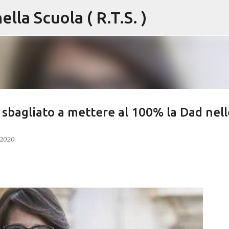
lla Scuola ( R.T.S. )
Passa ai contenuti principali
 sbagliato a mettere al 100% la Dad nell
 2020