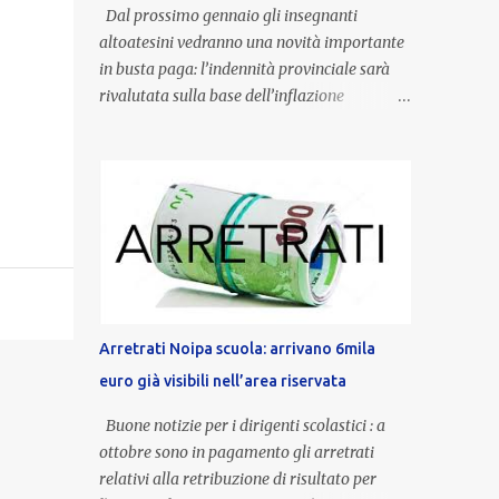
Dal prossimo gennaio gli insegnanti
altoatesini vedranno una novità importante
in busta paga: l’indennità provinciale sarà
rivalutata sulla base dell’inflazione
registrata nel triennio 2022-2024. Una
misura che porterà anche all’aumento delle
indennità di servizio, che per i docenti con
un’anzianità compresa tra 9 e 20 anni
potranno raggiungere fino a 1.002 euro lordi
annui. Il nuovo contratto provinciale
introduce inoltre un congedo speciale
dedicato alle donne vittime di violenza di
genere, in linea con la normativa nazionale e
Arretrati Noipa scuola: arrivano 6mila
con l’obiettivo di offrire maggiore tutela e
euro già visibili nell’area riservata
supporto in situazioni delicate. L’indennità
provinciale per i docenti è un unicum in
Buone notizie per i dirigenti scolastici : a
Italia: si tratta di una misura esclusiva della
ottobre sono in pagamento gli arretrati
Provincia autonoma di Bolzano, che integra
relativi alla retribuzione di risultato per
in maniera stabile lo stipendio nazionale