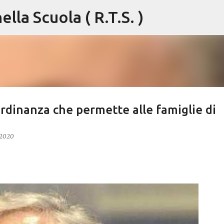
lla Scuola ( R.T.S. )
Passa ai contenuti principali
ordinanza che permette alle famiglie di
 2020