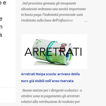
o e
Dal prossimo gennaio gli insegnanti
altoatesini vedranno una novità importante
in busta paga: l’indennità provinciale sarà
e
rivalutata sulla base dell’inflazione
n
registrata nel triennio 2022-2024. Una
misura che porterà anche all’aumento delle
a
indennità di servizio, che per i docenti con
un’anzianità compresa tra 9 e 20 anni
potranno raggiungere fino a 1.002 euro lordi
annui. Il nuovo contratto provinciale
introduce inoltre un congedo speciale
dedicato alle donne vittime di violenza di
genere, in linea con la normativa nazionale e
Arretrati Noipa scuola: arrivano 6mila
con l’obiettivo di offrire maggiore tutela e
euro già visibili nell’area riservata
supporto in situazioni delicate. L’indennità
provinciale per i docenti è un unicum in
Buone notizie per i dirigenti scolastici : a
Italia: si tratta di una misura esclusiva della
ottobre sono in pagamento gli arretrati
Provincia autonoma di Bolzano, che integra
relativi alla retribuzione di risultato per
in maniera stabile lo stipendio nazionale