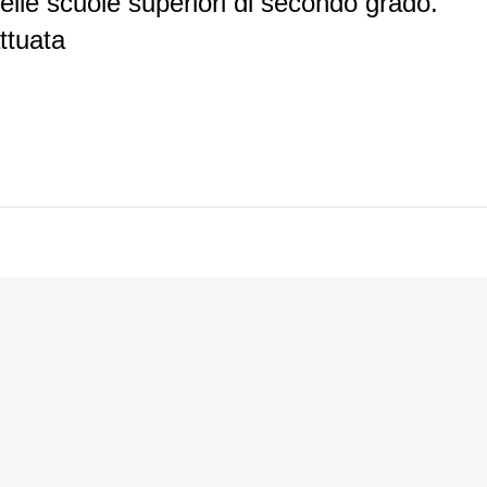
delle scuole superiori di secondo grado.
ttuata