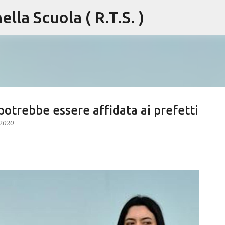
lla Scuola ( R.T.S. )
Passa ai contenuti principali
potrebbe essere affidata ai prefetti
 2020