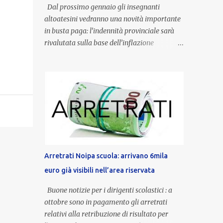
Dal prossimo gennaio gli insegnanti
altoatesini vedranno una novità importante
in busta paga: l’indennità provinciale sarà
rivalutata sulla base dell’inflazione
registrata nel triennio 2022-2024. Una
misura che porterà anche all’aumento delle
indennità di servizio, che per i docenti con
un’anzianità compresa tra 9 e 20 anni
potranno raggiungere fino a 1.002 euro lordi
annui. Il nuovo contratto provinciale
introduce inoltre un congedo speciale
dedicato alle donne vittime di violenza di
genere, in linea con la normativa nazionale e
Arretrati Noipa scuola: arrivano 6mila
con l’obiettivo di offrire maggiore tutela e
euro già visibili nell’area riservata
supporto in situazioni delicate. L’indennità
provinciale per i docenti è un unicum in
Buone notizie per i dirigenti scolastici : a
Italia: si tratta di una misura esclusiva della
ottobre sono in pagamento gli arretrati
Provincia autonoma di Bolzano, che integra
relativi alla retribuzione di risultato per
in maniera stabile lo stipendio nazionale