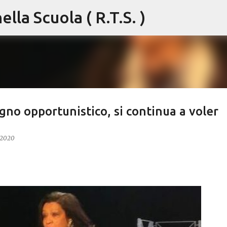
lla Scuola ( R.T.S. )
Passa ai contenuti principali
gno opportunistico, si continua a voler
 2020