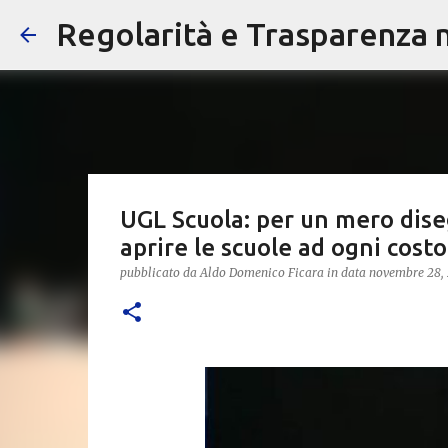
Regolarità e Trasparenza ne
UGL Scuola: per un mero dise
aprire le scuole ad ogni costo
pubblicato da
Aldo Domenico Ficara
in data
novembre 28,