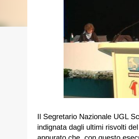
Il Segretario Nazionale UGL S
indignata dagli ultimi risvolti d
appurato che, con questo esecut