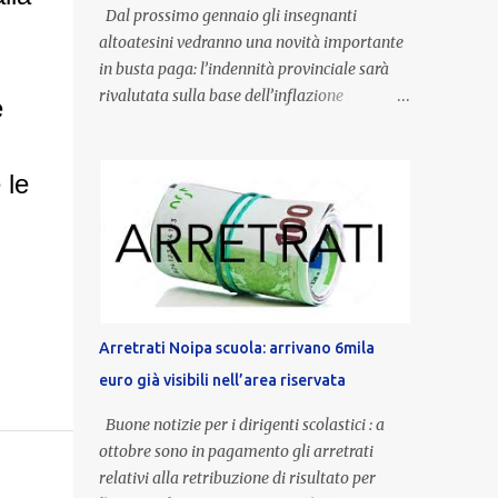
Dal prossimo gennaio gli insegnanti
altoatesini vedranno una novità importante
in busta paga: l’indennità provinciale sarà
rivalutata sulla base dell’inflazione
e
registrata nel triennio 2022-2024. Una
misura che porterà anche all’aumento delle
indennità di servizio, che per i docenti con
 le
un’anzianità compresa tra 9 e 20 anni
potranno raggiungere fino a 1.002 euro lordi
annui. Il nuovo contratto provinciale
introduce inoltre un congedo speciale
dedicato alle donne vittime di violenza di
genere, in linea con la normativa nazionale e
Arretrati Noipa scuola: arrivano 6mila
con l’obiettivo di offrire maggiore tutela e
euro già visibili nell’area riservata
supporto in situazioni delicate. L’indennità
provinciale per i docenti è un unicum in
Buone notizie per i dirigenti scolastici : a
Italia: si tratta di una misura esclusiva della
ottobre sono in pagamento gli arretrati
Provincia autonoma di Bolzano, che integra
relativi alla retribuzione di risultato per
in maniera stabile lo stipendio nazionale