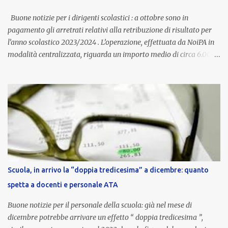
compenso accessorio, ma una voce strutturale di retribuzione,
aggiornata periodicamente in base al cost...
Buone notizie per i dirigenti scolastici : a ottobre sono in
pagamento gli arretrati relativi alla retribuzione di risultato per
l’anno scolastico 2023/2024 . L’operazione, effettuata da NoiPA in
modalità centralizzata, riguarda un importo medio di circa 6.000
euro lordi , pari a 3.650 euro netti . Le somme risultano già visibili
nell’area riservata della piattaforma, insieme alla mensilità
ordinaria di ottobre . Cos’è la retribuzione di risultato La
retribuzione di risultato rappresenta la parte variabile dello
stipendio dei dirigenti scolastici. Viene corrisposta per valorizzare
la qualità dell’attività svolta, la gestione delle risorse e il
raggiungimento degli obiettivi fissati dal Ministero dell’Istruzione
e del Merito (MIM) . Per l’anno scolastico 2023/2024, il MIM ha
completato la procedura di valutazione e trasmesso i dati a NoiPA,
Scuola, in arrivo la “doppia tredicesima” a dicembre: quanto
che ha poi disposto la liquidazione automatica in busta paga . Gli
spetta a docenti e personale ATA
importi e le trattenute L’importo medio lordo riconosciuto è di 6....
Buone notizie per il personale della scuola: già nel mese di
dicembre potrebbe arrivare un effetto “ doppia tredicesima ”,