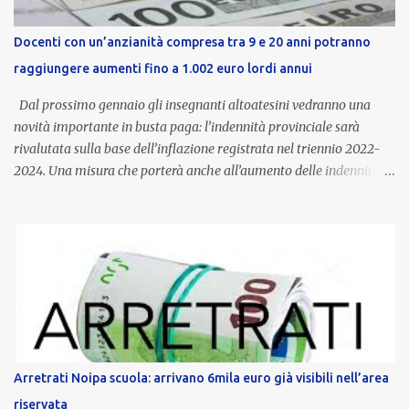
Docenti con un’anzianità compresa tra 9 e 20 anni potranno
raggiungere aumenti fino a 1.002 euro lordi annui
Dal prossimo gennaio gli insegnanti altoatesini vedranno una
novità importante in busta paga: l’indennità provinciale sarà
rivalutata sulla base dell’inflazione registrata nel triennio 2022-
2024. Una misura che porterà anche all’aumento delle indennità di
servizio, che per i docenti con un’anzianità compresa tra 9 e 20
anni potranno raggiungere fino a 1.002 euro lordi annui. Il nuovo
contratto provinciale introduce inoltre un congedo speciale
dedicato alle donne vittime di violenza di genere, in linea con la
normativa nazionale e con l’obiettivo di offrire maggiore tutela e
supporto in situazioni delicate. L’indennità provinciale per i docenti
è un unicum in Italia: si tratta di una misura esclusiva della
Provincia autonoma di Bolzano, che integra in maniera stabile lo
stipendio nazionale grazie alle prerogative garantite
Arretrati Noipa scuola: arrivano 6mila euro già visibili nell’area
dall’autonomia locale. Non è un bonus temporaneo né un
riservata