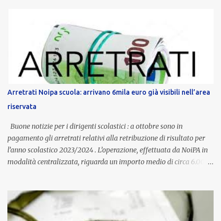
anni potranno raggiungere fino a 1.002 euro lordi annui. Il nuovo
contratto provinciale introduce inoltre un congedo speciale
dedicato alle donne vittime di violenza di genere, in linea con la
normativa nazionale e con l’obiettivo di offrire maggiore tutela e
supporto in situazioni delicate. L’indennità provinciale per i docenti
è un unicum in Italia: si tratta di una misura esclusiva della
Provincia autonoma di Bolzano, che integra in maniera stabile lo
stipendio nazionale grazie alle prerogative garantite
Arretrati Noipa scuola: arrivano 6mila euro già visibili nell’area
dall’autonomia locale. Non è un bonus temporaneo né un
riservata
compenso accessorio, ma una voce strutturale di retribuzione,
aggiornata periodicamente in base al cost...
Buone notizie per i dirigenti scolastici : a ottobre sono in
pagamento gli arretrati relativi alla retribuzione di risultato per
l’anno scolastico 2023/2024 . L’operazione, effettuata da NoiPA in
modalità centralizzata, riguarda un importo medio di circa 6.000
euro lordi , pari a 3.650 euro netti . Le somme risultano già visibili
nell’area riservata della piattaforma, insieme alla mensilità
ordinaria di ottobre . Cos’è la retribuzione di risultato La
retribuzione di risultato rappresenta la parte variabile dello
stipendio dei dirigenti scolastici. Viene corrisposta per valorizzare