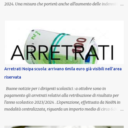
2024. Una misura che porterà anche all’aumento delle indennità di
servizio, che per i docenti con un’anzianità compresa tra 9 e 20
anni potranno raggiungere fino a 1.002 euro lordi annui. Il nuovo
contratto provinciale introduce inoltre un congedo speciale
dedicato alle donne vittime di violenza di genere, in linea con la
normativa nazionale e con l’obiettivo di offrire maggiore tutela e
supporto in situazioni delicate. L’indennità provinciale per i docenti
è un unicum in Italia: si tratta di una misura esclusiva della
Provincia autonoma di Bolzano, che integra in maniera stabile lo
stipendio nazionale grazie alle prerogative garantite
Arretrati Noipa scuola: arrivano 6mila euro già visibili nell’area
dall’autonomia locale. Non è un bonus temporaneo né un
riservata
compenso accessorio, ma una voce strutturale di retribuzione,
aggiornata periodicamente in base al cost...
Buone notizie per i dirigenti scolastici : a ottobre sono in
pagamento gli arretrati relativi alla retribuzione di risultato per
l’anno scolastico 2023/2024 . L’operazione, effettuata da NoiPA in
modalità centralizzata, riguarda un importo medio di circa 6.000
euro lordi , pari a 3.650 euro netti . Le somme risultano già visibili
nell’area riservata della piattaforma, insieme alla mensilità