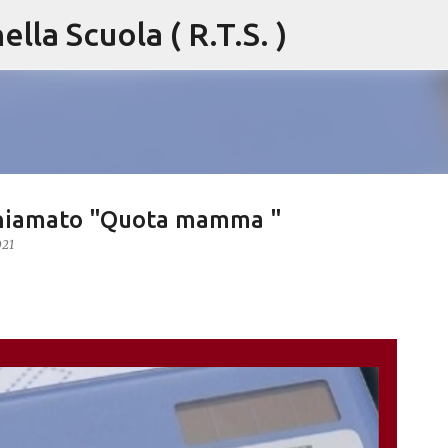
lla Scuola ( R.T.S. )
Passa ai contenuti principali
 chiamato "Quota mamma "
021