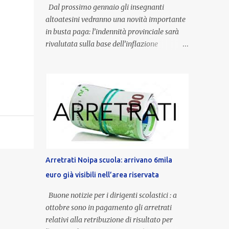
Dal prossimo gennaio gli insegnanti
altoatesini vedranno una novità importante
in busta paga: l’indennità provinciale sarà
rivalutata sulla base dell’inflazione
registrata nel triennio 2022-2024. Una
misura che porterà anche all’aumento delle
indennità di servizio, che per i docenti con
un’anzianità compresa tra 9 e 20 anni
potranno raggiungere fino a 1.002 euro lordi
annui. Il nuovo contratto provinciale
introduce inoltre un congedo speciale
dedicato alle donne vittime di violenza di
genere, in linea con la normativa nazionale e
Arretrati Noipa scuola: arrivano 6mila
con l’obiettivo di offrire maggiore tutela e
euro già visibili nell’area riservata
supporto in situazioni delicate. L’indennità
provinciale per i docenti è un unicum in
Buone notizie per i dirigenti scolastici : a
Italia: si tratta di una misura esclusiva della
ottobre sono in pagamento gli arretrati
Provincia autonoma di Bolzano, che integra
relativi alla retribuzione di risultato per
in maniera stabile lo stipendio nazionale