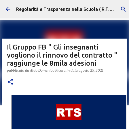
Passa ai contenuti principali
Regolarità e Trasparenza nella Scuola ( R.T.S. )
Il Gruppo FB " Gli insegnanti
vogliono il rinnovo del contratto "
raggiunge le 8mila adesioni
pubblicato da
Aldo Domenico Ficara
in data
agosto 25, 2021