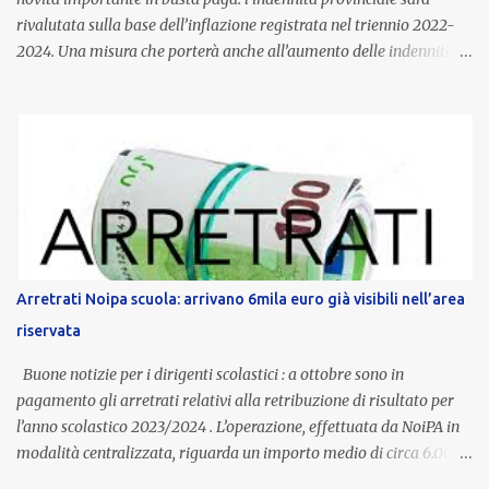
rivalutata sulla base dell’inflazione registrata nel triennio 2022-
2024. Una misura che porterà anche all’aumento delle indennità di
servizio, che per i docenti con un’anzianità compresa tra 9 e 20
anni potranno raggiungere fino a 1.002 euro lordi annui. Il nuovo
contratto provinciale introduce inoltre un congedo speciale
dedicato alle donne vittime di violenza di genere, in linea con la
normativa nazionale e con l’obiettivo di offrire maggiore tutela e
supporto in situazioni delicate. L’indennità provinciale per i docenti
è un unicum in Italia: si tratta di una misura esclusiva della
Provincia autonoma di Bolzano, che integra in maniera stabile lo
stipendio nazionale grazie alle prerogative garantite
Arretrati Noipa scuola: arrivano 6mila euro già visibili nell’area
dall’autonomia locale. Non è un bonus temporaneo né un
riservata
compenso accessorio, ma una voce strutturale di retribuzione,
aggiornata periodicamente in base al cost...
Buone notizie per i dirigenti scolastici : a ottobre sono in
pagamento gli arretrati relativi alla retribuzione di risultato per
l’anno scolastico 2023/2024 . L’operazione, effettuata da NoiPA in
modalità centralizzata, riguarda un importo medio di circa 6.000
euro lordi , pari a 3.650 euro netti . Le somme risultano già visibili