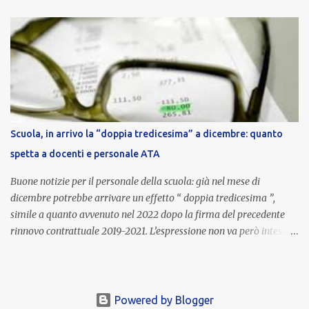
nell’area riservata della piattaforma, insieme alla mensilità
ordinaria di ottobre . Cos’è la retribuzione di risultato La
retribuzione di risultato rappresenta la parte variabile dello
stipendio dei dirigenti scolastici. Viene corrisposta per valorizzare
la qualità dell’attività svolta, la gestione delle risorse e il
raggiungimento degli obiettivi fissati dal Ministero dell’Istruzione
e del Merito (MIM) . Per l’anno scolastico 2023/2024, il MIM ha
completato la procedura di valutazione e trasmesso i dati a NoiPA,
Scuola, in arrivo la “doppia tredicesima” a dicembre: quanto
che ha poi disposto la liquidazione automatica in busta paga . Gli
spetta a docenti e personale ATA
importi e le trattenute L’importo medio lordo riconosciuto è di 6....
Buone notizie per il personale della scuola: già nel mese di
dicembre potrebbe arrivare un effetto “ doppia tredicesima ”,
simile a quanto avvenuto nel 2022 dopo la firma del precedente
rinnovo contrattuale 2019-2021. L’espressione non va però intesa in
senso letterale: non si tratta di due mensilità piene , ma di una
tredicesima regolare a cui si sommeranno gli arretrati contrattuali
dovuti al nuovo accordo per il comparto scuola . In pratica,
un’integrazione straordinaria che, pur non raggiungendo l’importo
Powered by Blogger