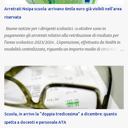
stipendio nazionale grazie alle prerogative garantite
Arretrati Noipa scuola: arrivano 6mila euro già visibili nell’area
dall’autonomia locale. Non è un bonus temporaneo né un
riservata
compenso accessorio, ma una voce strutturale di retribuzione,
aggiornata periodicamente in base al cost...
Buone notizie per i dirigenti scolastici : a ottobre sono in
pagamento gli arretrati relativi alla retribuzione di risultato per
l’anno scolastico 2023/2024 . L’operazione, effettuata da NoiPA in
modalità centralizzata, riguarda un importo medio di circa 6.000
euro lordi , pari a 3.650 euro netti . Le somme risultano già visibili
nell’area riservata della piattaforma, insieme alla mensilità
ordinaria di ottobre . Cos’è la retribuzione di risultato La
retribuzione di risultato rappresenta la parte variabile dello
stipendio dei dirigenti scolastici. Viene corrisposta per valorizzare
la qualità dell’attività svolta, la gestione delle risorse e il
raggiungimento degli obiettivi fissati dal Ministero dell’Istruzione
e del Merito (MIM) . Per l’anno scolastico 2023/2024, il MIM ha
completato la procedura di valutazione e trasmesso i dati a NoiPA,
Scuola, in arrivo la “doppia tredicesima” a dicembre: quanto
che ha poi disposto la liquidazione automatica in busta paga . Gli
spetta a docenti e personale ATA
importi e le trattenute L’importo medio lordo riconosciuto è di 6....