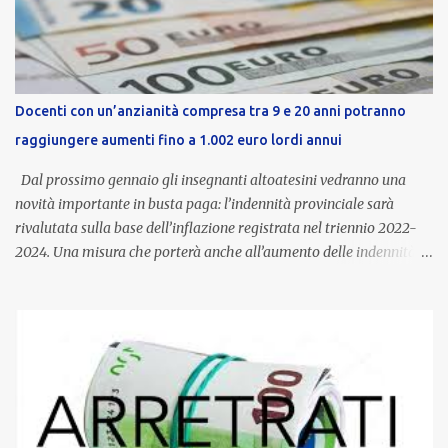
Docenti con un’anzianità compresa tra 9 e 20 anni potranno
raggiungere aumenti fino a 1.002 euro lordi annui
Dal prossimo gennaio gli insegnanti altoatesini vedranno una
novità importante in busta paga: l’indennità provinciale sarà
rivalutata sulla base dell’inflazione registrata nel triennio 2022-
2024. Una misura che porterà anche all’aumento delle indennità di
servizio, che per i docenti con un’anzianità compresa tra 9 e 20
anni potranno raggiungere fino a 1.002 euro lordi annui. Il nuovo
contratto provinciale introduce inoltre un congedo speciale
dedicato alle donne vittime di violenza di genere, in linea con la
normativa nazionale e con l’obiettivo di offrire maggiore tutela e
supporto in situazioni delicate. L’indennità provinciale per i docenti
è un unicum in Italia: si tratta di una misura esclusiva della
Provincia autonoma di Bolzano, che integra in maniera stabile lo