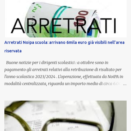
dedicato alle donne vittime di violenza di genere, in linea con la
normativa nazionale e con l’obiettivo di offrire maggiore tutela e
supporto in situazioni delicate. L’indennità provinciale per i docenti
è un unicum in Italia: si tratta di una misura esclusiva della
Provincia autonoma di Bolzano, che integra in maniera stabile lo
stipendio nazionale grazie alle prerogative garantite
Arretrati Noipa scuola: arrivano 6mila euro già visibili nell’area
dall’autonomia locale. Non è un bonus temporaneo né un
riservata
compenso accessorio, ma una voce strutturale di retribuzione,
aggiornata periodicamente in base al cost...
Buone notizie per i dirigenti scolastici : a ottobre sono in
pagamento gli arretrati relativi alla retribuzione di risultato per
l’anno scolastico 2023/2024 . L’operazione, effettuata da NoiPA in
modalità centralizzata, riguarda un importo medio di circa 6.000
euro lordi , pari a 3.650 euro netti . Le somme risultano già visibili
nell’area riservata della piattaforma, insieme alla mensilità
ordinaria di ottobre . Cos’è la retribuzione di risultato La
retribuzione di risultato rappresenta la parte variabile dello
stipendio dei dirigenti scolastici. Viene corrisposta per valorizzare
la qualità dell’attività svolta, la gestione delle risorse e il