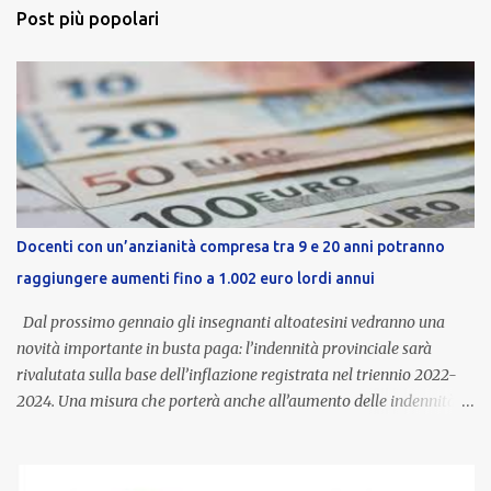
Post più popolari
Docenti con un’anzianità compresa tra 9 e 20 anni potranno
raggiungere aumenti fino a 1.002 euro lordi annui
Dal prossimo gennaio gli insegnanti altoatesini vedranno una
novità importante in busta paga: l’indennità provinciale sarà
rivalutata sulla base dell’inflazione registrata nel triennio 2022-
2024. Una misura che porterà anche all’aumento delle indennità di
servizio, che per i docenti con un’anzianità compresa tra 9 e 20
anni potranno raggiungere fino a 1.002 euro lordi annui. Il nuovo
contratto provinciale introduce inoltre un congedo speciale