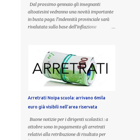
Dal prossimo gennaio gli insegnanti
altoatesini vedranno una novità importante
in busta paga: l’indennità provinciale sarà
rivalutata sulla base dell’inflazione
registrata nel triennio 2022-2024. Una
misura che porterà anche all’aumento delle
indennità di servizio, che per i docenti con
un’anzianità compresa tra 9 e 20 anni
potranno raggiungere fino a 1.002 euro lordi
annui. Il nuovo contratto provinciale
introduce inoltre un congedo speciale
dedicato alle donne vittime di violenza di
genere, in linea con la normativa nazionale e
Arretrati Noipa scuola: arrivano 6mila
con l’obiettivo di offrire maggiore tutela e
euro già visibili nell’area riservata
supporto in situazioni delicate. L’indennità
provinciale per i docenti è un unicum in
Buone notizie per i dirigenti scolastici : a
Italia: si tratta di una misura esclusiva della
ottobre sono in pagamento gli arretrati
Provincia autonoma di Bolzano, che integra
relativi alla retribuzione di risultato per
in maniera stabile lo stipendio nazionale