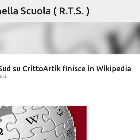
lla Scuola ( R.T.S. )
Passa ai contenuti principali
 Sud su CrittoArtik finisce in Wikipedia
2021