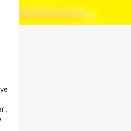
ove
i",
e
a