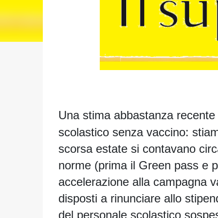
Una stima abbastanza recente 
scolastico
senza vaccino: stiam
scorsa estate si contavano cir
norme (prima il Green pass e po
accelerazione alla campagna vac
disposti a rinunciare allo stipen
del personale scolastico sospe