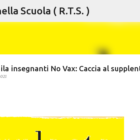
lla Scuola ( R.T.S. )
Passa ai contenuti principali
la insegnanti No Vax: Caccia al supplen
2021