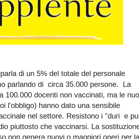
parla di un
5% del totale del personale
o parlando di circa
35.000 persone
.
La
ca 100.000 docenti non vaccinati, ma le nu
i l'obbligo) hanno dato una sensibile
cinale nel settore. Resistono i "duri e pur
dio piuttosto che vaccinarsi. L
a sostituzion
so non genera nuovi o maggiori oneri per l