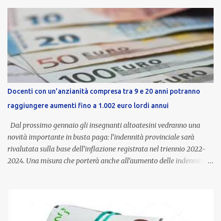
Docenti con un’anzianità compresa tra 9 e 20 anni potranno
raggiungere aumenti fino a 1.002 euro lordi annui
Dal prossimo gennaio gli insegnanti altoatesini vedranno una
novità importante in busta paga: l’indennità provinciale sarà
rivalutata sulla base dell’inflazione registrata nel triennio 2022-
2024. Una misura che porterà anche all’aumento delle indennità di
servizio, che per i docenti con un’anzianità compresa tra 9 e 20
anni potranno raggiungere fino a 1.002 euro lordi annui. Il nuovo
contratto provinciale introduce inoltre un congedo speciale
dedicato alle donne vittime di violenza di genere, in linea con la
normativa nazionale e con l’obiettivo di offrire maggiore tutela e