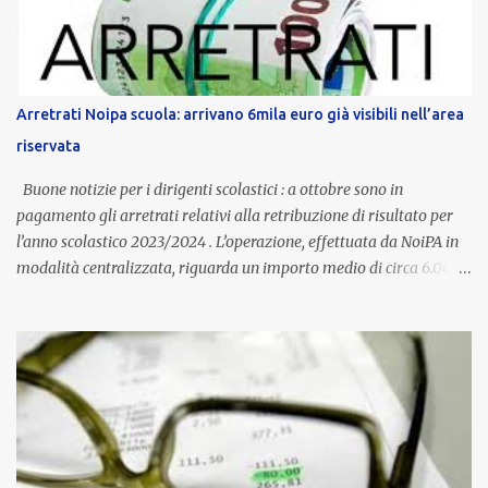
supporto in situazioni delicate. L’indennità provinciale per i docenti
è un unicum in Italia: si tratta di una misura esclusiva della
Provincia autonoma di Bolzano, che integra in maniera stabile lo
stipendio nazionale grazie alle prerogative garantite
Arretrati Noipa scuola: arrivano 6mila euro già visibili nell’area
dall’autonomia locale. Non è un bonus temporaneo né un
riservata
compenso accessorio, ma una voce strutturale di retribuzione,
aggiornata periodicamente in base al cost...
Buone notizie per i dirigenti scolastici : a ottobre sono in
pagamento gli arretrati relativi alla retribuzione di risultato per
l’anno scolastico 2023/2024 . L’operazione, effettuata da NoiPA in
modalità centralizzata, riguarda un importo medio di circa 6.000
euro lordi , pari a 3.650 euro netti . Le somme risultano già visibili
nell’area riservata della piattaforma, insieme alla mensilità
ordinaria di ottobre . Cos’è la retribuzione di risultato La
retribuzione di risultato rappresenta la parte variabile dello
stipendio dei dirigenti scolastici. Viene corrisposta per valorizzare
la qualità dell’attività svolta, la gestione delle risorse e il
raggiungimento degli obiettivi fissati dal Ministero dell’Istruzione
e del Merito (MIM) . Per l’anno scolastico 2023/2024, il MIM ha