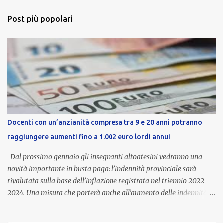
Post più popolari
Docenti con un’anzianità compresa tra 9 e 20 anni potranno
raggiungere aumenti fino a 1.002 euro lordi annui
Dal prossimo gennaio gli insegnanti altoatesini vedranno una
novità importante in busta paga: l’indennità provinciale sarà
rivalutata sulla base dell’inflazione registrata nel triennio 2022-
2024. Una misura che porterà anche all’aumento delle indennità di
servizio, che per i docenti con un’anzianità compresa tra 9 e 20
anni potranno raggiungere fino a 1.002 euro lordi annui. Il nuovo