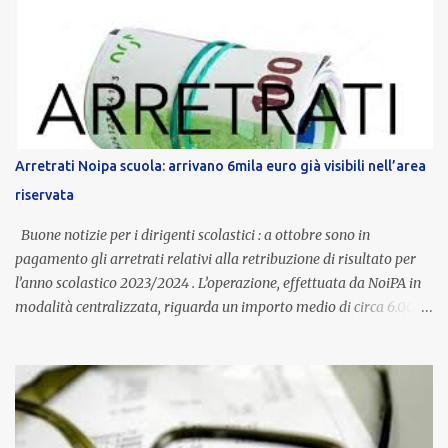
contratto provinciale introduce inoltre un congedo speciale
dedicato alle donne vittime di violenza di genere, in linea con la
normativa nazionale e con l’obiettivo di offrire maggiore tutela e
supporto in situazioni delicate. L’indennità provinciale per i docenti
è un unicum in Italia: si tratta di una misura esclusiva della
Provincia autonoma di Bolzano, che integra in maniera stabile lo
stipendio nazionale grazie alle prerogative garantite
Arretrati Noipa scuola: arrivano 6mila euro già visibili nell’area
dall’autonomia locale. Non è un bonus temporaneo né un
riservata
compenso accessorio, ma una voce strutturale di retribuzione,
aggiornata periodicamente in base al cost...
Buone notizie per i dirigenti scolastici : a ottobre sono in
pagamento gli arretrati relativi alla retribuzione di risultato per
l’anno scolastico 2023/2024 . L’operazione, effettuata da NoiPA in
modalità centralizzata, riguarda un importo medio di circa 6.000
euro lordi , pari a 3.650 euro netti . Le somme risultano già visibili
nell’area riservata della piattaforma, insieme alla mensilità
ordinaria di ottobre . Cos’è la retribuzione di risultato La
retribuzione di risultato rappresenta la parte variabile dello
stipendio dei dirigenti scolastici. Viene corrisposta per valorizzare