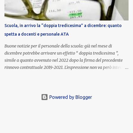
la qualità dell’attività svolta, la gestione delle risorse e il
raggiungimento degli obiettivi fissati dal Ministero dell’Istruzione
e del Merito (MIM) . Per l’anno scolastico 2023/2024, il MIM ha
completato la procedura di valutazione e trasmesso i dati a NoiPA,
Scuola, in arrivo la “doppia tredicesima” a dicembre: quanto
che ha poi disposto la liquidazione automatica in busta paga . Gli
spetta a docenti e personale ATA
importi e le trattenute L’importo medio lordo riconosciuto è di 6....
Buone notizie per il personale della scuola: già nel mese di
dicembre potrebbe arrivare un effetto “ doppia tredicesima ”,
simile a quanto avvenuto nel 2022 dopo la firma del precedente
rinnovo contrattuale 2019-2021. L’espressione non va però intesa in
senso letterale: non si tratta di due mensilità piene , ma di una
tredicesima regolare a cui si sommeranno gli arretrati contrattuali
dovuti al nuovo accordo per il comparto scuola . In pratica,
un’integrazione straordinaria che, pur non raggiungendo l’importo
Powered by Blogger
di una seconda tredicesima, garantirà un sostegno economico
importante per milioni di lavoratori, in un periodo ancora segnato
dall’inflazione. Gli importi previsti Le cifre variano a seconda della
qualifica e del profilo professionale. In base alle prime stime:
Collaboratori scolastici : circa 850 euro netti di arretrati; Docenti :