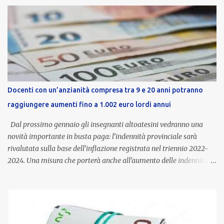
Docenti con un’anzianità compresa tra 9 e 20 anni potranno
raggiungere aumenti fino a 1.002 euro lordi annui
Dal prossimo gennaio gli insegnanti altoatesini vedranno una
novità importante in busta paga: l’indennità provinciale sarà
rivalutata sulla base dell’inflazione registrata nel triennio 2022-
2024. Una misura che porterà anche all’aumento delle indennità di
servizio, che per i docenti con un’anzianità compresa tra 9 e 20
anni potranno raggiungere fino a 1.002 euro lordi annui. Il nuovo
contratto provinciale introduce inoltre un congedo speciale
dedicato alle donne vittime di violenza di genere, in linea con la
normativa nazionale e con l’obiettivo di offrire maggiore tutela e