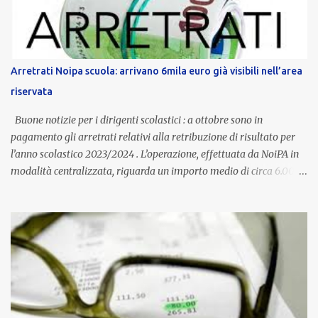
supporto in situazioni delicate. L’indennità provinciale per i docenti
è un unicum in Italia: si tratta di una misura esclusiva della
Provincia autonoma di Bolzano, che integra in maniera stabile lo
stipendio nazionale grazie alle prerogative garantite
Arretrati Noipa scuola: arrivano 6mila euro già visibili nell’area
dall’autonomia locale. Non è un bonus temporaneo né un
riservata
compenso accessorio, ma una voce strutturale di retribuzione,
aggiornata periodicamente in base al cost...
Buone notizie per i dirigenti scolastici : a ottobre sono in
pagamento gli arretrati relativi alla retribuzione di risultato per
l’anno scolastico 2023/2024 . L’operazione, effettuata da NoiPA in
modalità centralizzata, riguarda un importo medio di circa 6.000
euro lordi , pari a 3.650 euro netti . Le somme risultano già visibili
nell’area riservata della piattaforma, insieme alla mensilità
ordinaria di ottobre . Cos’è la retribuzione di risultato La
retribuzione di risultato rappresenta la parte variabile dello
stipendio dei dirigenti scolastici. Viene corrisposta per valorizzare
la qualità dell’attività svolta, la gestione delle risorse e il
raggiungimento degli obiettivi fissati dal Ministero dell’Istruzione
e del Merito (MIM) . Per l’anno scolastico 2023/2024, il MIM ha