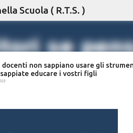
lla Scuola ( R.T.S. )
Passa ai contenuti principali
i docenti non sappiano usare gli strumen
sappiate educare i vostri figli
2023