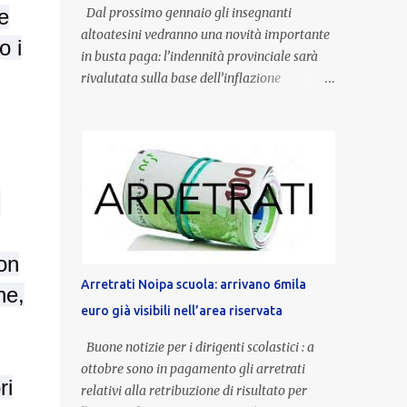
Dal prossimo gennaio gli insegnanti
e
altoatesini vedranno una novità importante
o i
in busta paga: l’indennità provinciale sarà
rivalutata sulla base dell’inflazione
registrata nel triennio 2022-2024. Una
misura che porterà anche all’aumento delle
indennità di servizio, che per i docenti con
un’anzianità compresa tra 9 e 20 anni
potranno raggiungere fino a 1.002 euro lordi
,
annui. Il nuovo contratto provinciale
introduce inoltre un congedo speciale
dedicato alle donne vittime di violenza di
non
genere, in linea con la normativa nazionale e
Arretrati Noipa scuola: arrivano 6mila
ne,
con l’obiettivo di offrire maggiore tutela e
euro già visibili nell’area riservata
supporto in situazioni delicate. L’indennità
provinciale per i docenti è un unicum in
Buone notizie per i dirigenti scolastici : a
Italia: si tratta di una misura esclusiva della
ottobre sono in pagamento gli arretrati
Provincia autonoma di Bolzano, che integra
ri
relativi alla retribuzione di risultato per
in maniera stabile lo stipendio nazionale