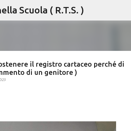
lla Scuola ( R.T.S. )
Passa ai contenuti principali
ostenere il registro cartaceo perché di
ommento di un genitore )
2023