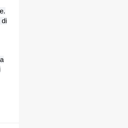
e.
 di
ma
i