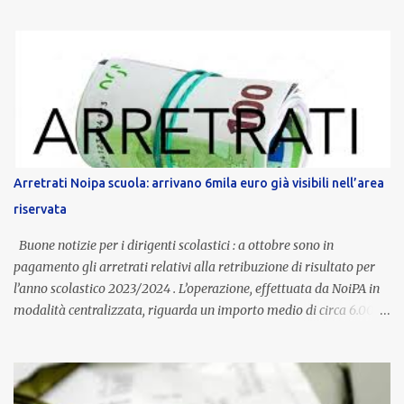
anni potranno raggiungere fino a 1.002 euro lordi annui. Il nuovo
contratto provinciale introduce inoltre un congedo speciale
dedicato alle donne vittime di violenza di genere, in linea con la
normativa nazionale e con l’obiettivo di offrire maggiore tutela e
supporto in situazioni delicate. L’indennità provinciale per i docenti
è un unicum in Italia: si tratta di una misura esclusiva della
Provincia autonoma di Bolzano, che integra in maniera stabile lo
stipendio nazionale grazie alle prerogative garantite
Arretrati Noipa scuola: arrivano 6mila euro già visibili nell’area
dall’autonomia locale. Non è un bonus temporaneo né un
riservata
compenso accessorio, ma una voce strutturale di retribuzione,
aggiornata periodicamente in base al cost...
Buone notizie per i dirigenti scolastici : a ottobre sono in
pagamento gli arretrati relativi alla retribuzione di risultato per
l’anno scolastico 2023/2024 . L’operazione, effettuata da NoiPA in
modalità centralizzata, riguarda un importo medio di circa 6.000
euro lordi , pari a 3.650 euro netti . Le somme risultano già visibili
nell’area riservata della piattaforma, insieme alla mensilità
ordinaria di ottobre . Cos’è la retribuzione di risultato La
retribuzione di risultato rappresenta la parte variabile dello