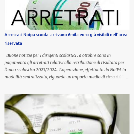
normativa nazionale e con l’obiettivo di offrire maggiore tutela e
supporto in situazioni delicate. L’indennità provinciale per i docenti
è un unicum in Italia: si tratta di una misura esclusiva della
Provincia autonoma di Bolzano, che integra in maniera stabile lo
stipendio nazionale grazie alle prerogative garantite
Arretrati Noipa scuola: arrivano 6mila euro già visibili nell’area
dall’autonomia locale. Non è un bonus temporaneo né un
riservata
compenso accessorio, ma una voce strutturale di retribuzione,
aggiornata periodicamente in base al cost...
Buone notizie per i dirigenti scolastici : a ottobre sono in
pagamento gli arretrati relativi alla retribuzione di risultato per
l’anno scolastico 2023/2024 . L’operazione, effettuata da NoiPA in
modalità centralizzata, riguarda un importo medio di circa 6.000
euro lordi , pari a 3.650 euro netti . Le somme risultano già visibili
nell’area riservata della piattaforma, insieme alla mensilità
ordinaria di ottobre . Cos’è la retribuzione di risultato La
retribuzione di risultato rappresenta la parte variabile dello
stipendio dei dirigenti scolastici. Viene corrisposta per valorizzare
la qualità dell’attività svolta, la gestione delle risorse e il
raggiungimento degli obiettivi fissati dal Ministero dell’Istruzione