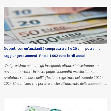
Docenti con un’anzianità compresa tra 9 e 20 anni potranno
raggiungere aumenti fino a 1.002 euro lordi annui
Dal prossimo gennaio gli insegnanti altoatesini vedranno una
novità importante in busta paga: l’indennità provinciale sarà
rivalutata sulla base dell’inflazione registrata nel triennio 2022-
2024. Una misura che porterà anche all’aumento delle indennità di
servizio, che per i docenti con un’anzianità compresa tra 9 e 20
anni potranno raggiungere fino a 1.002 euro lordi annui. Il nuovo
contratto provinciale introduce inoltre un congedo speciale
dedicato alle donne vittime di violenza di genere, in linea con la